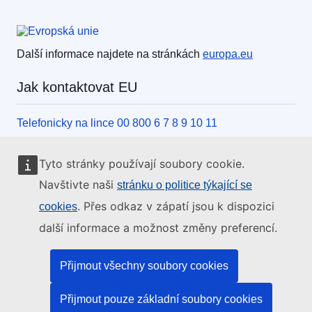
Evropská unie
Další informace najdete na stránkách
europa.eu
Jak kontaktovat EU
Telefonicky na lince 00 800 6 7 8 9 10 11
Jiný způsob, jak nás kontaktovat po telefonu
Tyto stránky používají soubory cookie.
Písemně, pomocí kontaktního formuláře
Navštivte naši
stránku o politice týkající se
Osobně, v kontaktním místě EU
. Přes odkaz v zápatí jsou k dispozici
cookies
další informace a možnost změny preferencí.
Sociální média
Přijmout všechny soubory cookies
Vyhledávání informačních kanálů EU v sociálních
médiích
Přijmout pouze základní soubory cookies