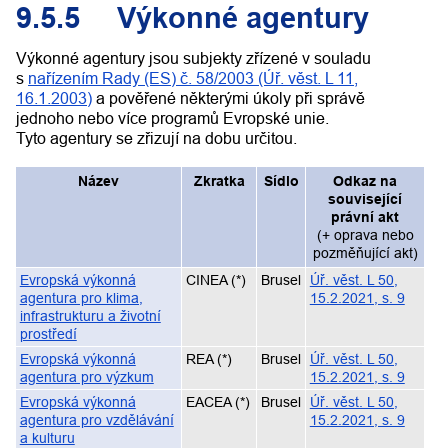
9.5.5
Výkonné agentury
Výkonné agentury jsou subjekty zřízené v souladu
s
nařízením Rady (ES) č. 58/2003 (Úř. věst. L 11,
16.1.2003)
a pověřené některými úkoly při správě
jednoho nebo více programů Evropské unie.
Tyto agentury se zřizují na dobu určitou.
Název
Zkratka
Sídlo
Odkaz na
související
právní akt
(+ oprava nebo
pozměňující akt)
Evropská výkonná
CINEA
(
*
)
Brusel
Úř. věst. L 50,
agentura pro klima,
15.2.2021, s. 9
infrastrukturu a životní
prostředí
Evropská výkonná
REA
(
*
)
Brusel
Úř. věst. L 50,
agentura pro výzkum
15.2.2021, s. 9
Evropská výkonná
EACEA
(
*
)
Brusel
Úř. věst. L 50,
agentura pro vzdělávání
15.2.2021, s. 9
a kulturu