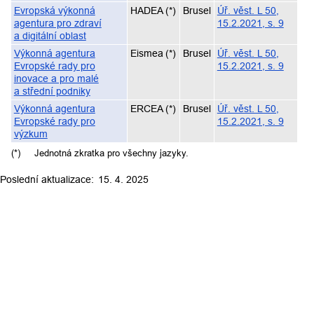
Evropská výkonná
HADEA
(
*
)
Brusel
Úř. věst. L 50,
agentura pro zdraví
15.2.2021, s. 9
a digitální oblast
Výkonná agentura
Eismea
(
*
)
Brusel
Úř. věst. L 50,
Evropské rady pro
15.2.2021, s. 9
inovace a pro malé
a střední podniky
Výkonná agentura
ERCEA
(
*
)
Brusel
Úř. věst. L 50,
Evropské rady pro
15.2.2021, s. 9
výzkum
(
*
)
Jednotná zkratka pro všechny jazyky.
15. 4. 2025