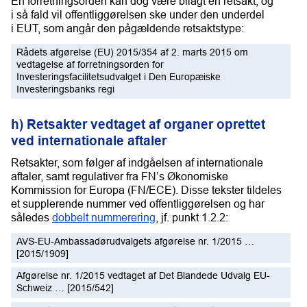
En forretningsorden kan dog være bilagt en retsakt, og
i så fald vil offentliggørelsen ske under den underdel
i EUT, som angår den pågældende retsaktstype:
Rådets afgørelse (EU) 2015/354 af 2. marts 2015 om
vedtagelse af forretningsorden for
Investeringsfacilitetsudvalget i Den Europæiske
Investeringsbanks regi
h) Retsakter vedtaget af organer oprettet
ved internationale aftaler
Retsakter, som følger af indgåelsen af internationale
aftaler, samt regulativer fra FN’s Økonomiske
Kommission for Europa (FN/ECE). Disse tekster tildeles
et supplerende nummer ved offentliggørelsen og har
således
dobbelt nummerering
, jf. punkt 1.2.2:
AVS-EU-Ambassadørudvalgets afgørelse nr. 1/2015 …
[2015/1909]
Afgørelse nr. 1/2015 vedtaget af Det Blandede Udvalg EU-
Schweiz … [2015/542]