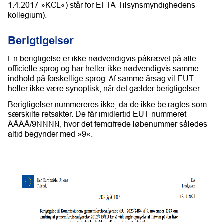
1.4.2017 »KOL«) står for EFTA-Tilsynsmyndighedens
kollegium).
Berigtigelser
En berigtigelse er ikke nødvendigvis påkrævet på alle
officielle sprog og har heller ikke nødvendigvis samme
indhold på forskellige sprog. Af samme årsag vil EUT
heller ikke være synoptisk, når det gælder berigtigelser.
Berigtigelser nummereres ikke, da de ikke betragtes som
særskilte retsakter. De får imidlertid EUT-nummeret
ÅÅÅÅ/9NNNN, hvor det femcifrede løbenummer således
altid begynder med »9«.