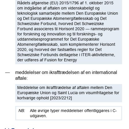
Rådets afgørelse (EU) 2015/1796 af 1. oktober 2015
om indgåelse af aftalen om videnskabeligt og
teknologisk samarbejde mellem Den Europæiske Union
og Det Europæiske Atomenergifællesskab og Det
Schweiziske Forbund, hvorved Det Schweiziske
Forbund associeres til Horisont 2020 — rammeprogram
for forskning og innovation og til forsknings- og
uddannelsesprogrammet for Det Europæiske
Atomenergifællesskab, som komplementerer Horisont
2020, og hvorved der fastsættes regler for Det
Schweiziske Forbunds deltagelse i ITER-aktiviteterne,
der udføres af Fusion for Energy
meddelelser om ikrafttrædelsen af en international
aftale:
Meddelelse om ikrafttrædelse af aftalen mellem Den
Europæiske Union og Saint Lucia om visumfritagelse for
kortvarige ophold [2023/2212]
Alle øvrige typer meddelelser offentliggøres i C-
udgaven.