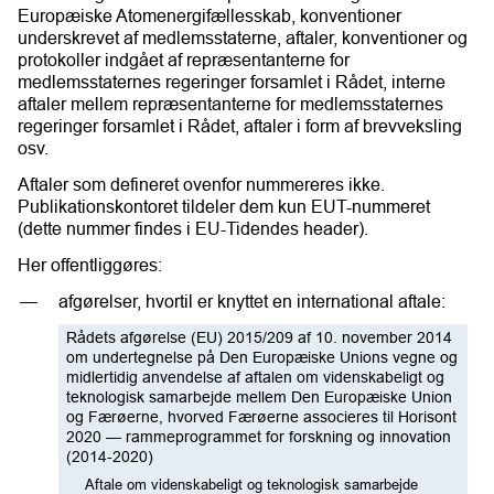
Europæiske Atomenergifællesskab, konventioner
underskrevet af medlemsstaterne, aftaler, konventioner og
protokoller indgået af repræsentanterne for
medlemsstaternes regeringer forsamlet i Rådet, interne
aftaler mellem repræsentanterne for medlemsstaternes
regeringer forsamlet i Rådet, aftaler i form af brevveksling
osv.
Aftaler som defineret ovenfor nummereres ikke.
Publikationskontoret tildeler dem kun EUT-nummeret
(dette nummer findes i EU-Tidendes header).
Her offentliggøres:
afgørelser, hvortil er knyttet en international aftale:
Rådets afgørelse (EU) 2015/209 af 10. november 2014
om undertegnelse på Den Europæiske Unions vegne og
midlertidig anvendelse af aftalen om videnskabeligt og
teknologisk samarbejde mellem Den Europæiske Union
og Færøerne, hvorved Færøerne associeres til Horisont
2020 — rammeprogrammet for forskning og innovation
(2014-2020)
Aftale om videnskabeligt og teknologisk samarbejde