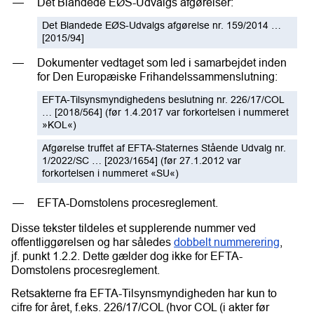
Det Blandede EØS-Udvalgs afgørelser:
Det Blandede EØS-Udvalgs afgørelse nr. 159/2014 …
[2015/94]
Dokumenter vedtaget som led i samarbejdet inden
for Den Europæiske Frihandelssammenslutning:
EFTA-Tilsynsmyndighedens beslutning nr. 226/17/COL
… [2018/564] (før 1.4.2017 var forkortelsen i nummeret
»KOL«)
Afgørelse truffet af EFTA-Staternes Stående Udvalg nr.
1/2022/SC … [2023/1654] (før 27.1.2012 var
forkortelsen i nummeret «SU«)
EFTA-Domstolens procesreglement.
Disse tekster tildeles et supplerende nummer ved
offentliggørelsen og har således
dobbelt nummerering
,
jf. punkt 1.2.2. Dette gælder dog ikke for EFTA-
Domstolens procesreglement.
Retsakterne fra EFTA-Tilsynsmyndigheden har kun to
cifre for året, f.eks. 226/17/COL (hvor COL (i akter før