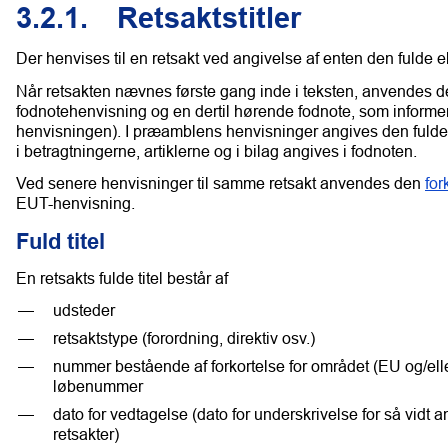
3.2.1.
Retsaktstitler
Der henvises til en retsakt ved angivelse af enten den fulde ell
Når retsakten nævnes første gang inde i teksten, anvendes 
fodnotehenvisning og en dertil hørende fodnote, som informe
henvisningen). I præamblens henvisninger angives den fulde t
i betragtningerne, artiklerne og i bilag angives i fodnoten.
Ved senere henvisninger til samme retsakt anvendes den
for
EUT-henvisning.
Fuld titel
En retsakts fulde titel består af
udsteder
retsaktstype (forordning, direktiv osv.)
nummer bestående af forkortelse for området (EU og/ell
løbenummer
dato for vedtagelse (dato for underskrivelse for så vid
retsakter)