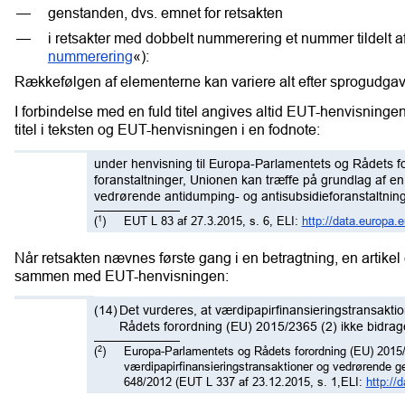
genstanden, dvs. emnet for retsakten
i retsakter med dobbelt nummerering et nummer tildelt a
nummerering
«):
Rækkefølgen af elementerne kan variere alt efter sprogudgav
I forbindelse med en fuld titel angives altid EUT-henvisning
titel i teksten og EUT-henvisningen i en fodnote:
under henvisning til Europa-Parlamentets og Rådets 
foranstaltninger, Unionen kan træffe på grundlag af e
vedrørende antidumping- og antisubsidieforanstaltnin
(
)
EUT L 83 af 27.3.2015, s. 6, ELI:
http://data.europa.e
1
Når retsakten nævnes første gang i en betragtning, en artikel el
sammen med EUT-henvisningen:
(14)
Det vurderes, at værdipapirfinansieringstransakt
Rådets forordning (EU) 2015/2365 (2) ikke bidrag
(
)
Europa-Parlamentets og Rådets forordning (EU) 2015
2
værdipapirfinansieringstransaktioner og vedrørende g
648/2012 (EUT L 337 af 23.12.2015, s. 1,ELI:
http://