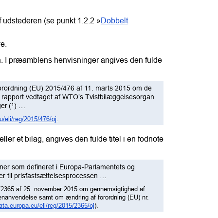
f udstederen (se punkt 1.2.2 »
Dobbelt
e.
en. I præamblens henvisninger angives den fulde
forordning (EU) 2015/476 af 11. marts 2015 om de
n rapport vedtaget af WTO’s Tvistbilæggelsesorgan
1
ger
(
)
…
u/eli/reg/2015/476/oj
.
ler et bilag, angives den fulde titel i en fodnote
ioner som defineret i Europa-Parlamentets og
er til prisfastsættelsesprocessen …
/2365 af 25. november 2015 om gennemsigtighed af
enanvendelse samt om ændring af forordning (EU) nr.
data.europa.eu/eli/reg/2015/2365/oj
).