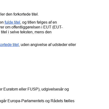
er den forkortede titel.
den
fulde titel
, og titlen følges af en
rer om offentliggørelsen i EUT (EUT-
itel i selve teksten, mens den
kortede titel
, uden angivelse af udsteder eller
er Euratom eller FUSP), udgivelsesår og
t angår Europa-Parlamentets og Rådets fælles