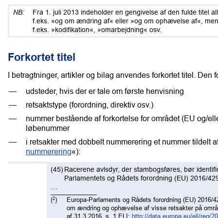
Fra 1. juli 2013 indeholder en gengivelse af den fulde titel a
f.eks. »og om ændring af« eller »og om ophævelse af«, men ik
f.eks. »kodifikation«, »omarbejdning« osv.
Forkortet titel
I betragtninger, artikler og bilag anvendes forkortet titel. Den fo
udsteder, hvis der er tale om første henvisning
retsaktstype (forordning, direktiv osv.)
nummer bestående af forkortelse for området (EU og/ell
løbenummer
i retsakter med dobbelt nummerering et nummer tildelt a
nummerering
«):
(45)
Racerene avlsdyr, der stambogsføres, bør identi
Parlamentets og Rådets forordning (EU) 2016/429
…
(
)
Europa-Parlaments og Rådets forordning (EU) 2016/
2
om ændring og ophævelse af visse retsakter på områ
af 31.3.2016, s. 1,ELI:
http://data.europa.eu/eli/reg/2