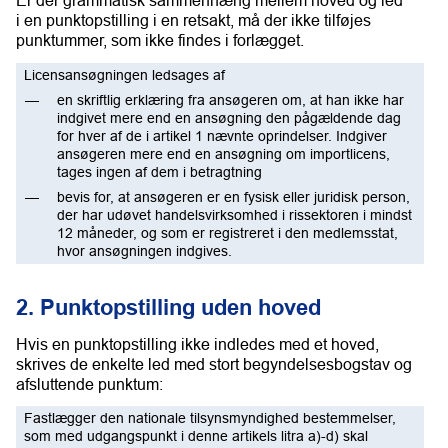
i en punktopstilling i en retsakt, må der ikke tilføjes
punktummer, som ikke findes i forlægget.
Licensansøgningen ledsages af
en skriftlig erklæring fra ansøgeren om, at han ikke har
indgivet mere end en ansøgning den pågældende dag
for hver af de i artikel 1 nævnte oprindelser. Indgiver
ansøgeren mere end en ansøgning om importlicens,
tages ingen af dem i betragtning
bevis for, at ansøgeren er en fysisk eller juridisk person,
der har udøvet handelsvirksomhed i rissektoren i mindst
12 måneder, og som er registreret i den medlemsstat,
hvor ansøgningen indgives.
2. Punktopstilling uden hoved
Hvis en punktopstilling ikke indledes med et hoved,
skrives de enkelte led med stort begyndelsesbogstav og
afsluttende punktum:
Fastlægger den nationale tilsynsmyndighed bestemmelser,
som med udgangspunkt i denne artikels litra a)-d) skal