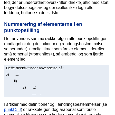
led, der er underordnet overskriften direkte, altid med stort
begyndelsesbogstav, og der sættes ikke tegn efter
leddene, heller ikke det sidste.
Nummerering af elementerne i en
punktopstilling
Der anvendes samme rækkefølge i alle punktopstillinger
(undtaget er dog definitioner og ændringsbestemmelser,
se herunder), nemlig litraer som første element, derefter
små romertal (»romanitos«), så arabertal og som fjerde
element led:
Dette direktiv finder anvendelse på:
…:
…:
…:
…
I artikler med definitioner og i ændringsbestemmelser (se
punkt 3.3
) er rækkefølgen dog arabertal som første
element, så litraer og som tredje element små romertal