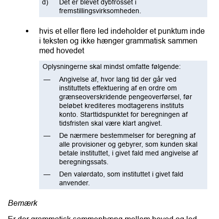
Det er blevet dybfrosset i
fremstillingsvirksomheden.
hvis et eller flere led indeholder et punktum inde
i teksten og ikke hænger grammatisk sammen
med hovedet
Oplysningerne skal mindst omfatte følgende:
Angivelse af, hvor lang tid der går ved
instituttets effektuering af en ordre om
grænseoverskridende pengeoverførsel, før
beløbet krediteres modtagerens instituts
konto. Starttidspunktet for beregningen af
tidsfristen skal være klart angivet.
De nærmere bestemmelser for beregning af
alle provisioner og gebyrer, som kunden skal
betale instituttet, i givet fald med angivelse af
beregningssats.
Den valørdato, som instituttet i givet fald
anvender.
Bemærk
Er der grammatisk sammenhæng mellem hoved og led