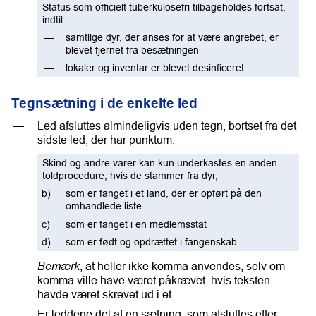
Status som officielt tuberkulosefri tilbageholdes fortsat,
indtil
samtlige dyr, der anses for at være angrebet, er
blevet fjernet fra besætningen
lokaler og inventar er blevet desinficeret.
Tegnsætning i de enkelte led
Led afsluttes almindeligvis uden tegn, bortset fra det
sidste led, der har punktum:
Skind og andre varer kan kun underkastes en anden
toldprocedure, hvis de stammer fra dyr,
som er fanget i et land, der er opført på den
omhandlede liste
som er fanget i en medlemsstat
som er født og opdrættet i fangenskab.
Bemærk
, at heller ikke komma anvendes, selv om
komma ville have været påkrævet, hvis teksten
havde været skrevet ud i et.
Er leddene del af en sætning, som afsluttes efter