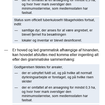
der er omfattet af en ansøgning for mindst 0,3 ha,
og hvor hver mark overstiger den
minimumsstørrelse, som medlemsstaten har
fastsat.
Status som officielt tuberkulosefri tilbageholdes fortsat,
indtil:
samtlige dyr, der anses for at være angrebet, er
blevet fjernet fra besætningen
lokaler og inventar er blevet desinficeret.
Er hoved og led grammatisk afhængige af hinanden,
kan hovedet afsluttes med komma eller ingenting alt
efter den grammatiske sammenhæng:
Godtgørelsen tildeles for arealer,
der er udnyttet fuldt ud, og på hvilke alt normalt
dyrkningsarbejde er foretaget, og på hvilke risen
skrider
der er omfattet af en ansøgning for mindst 0,3 ha,
og hvor hver mark overstiger den
minimumsstørrelse, som medlemsstaten har
fastsat.