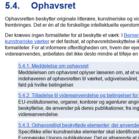
5.4.
Ophavsret
Ophavsretten beskytter originale litterære, kunstneriske og vi
frembringes.
Det er én af de forskellige intellektuelle ejendo
Der kræves ingen formaliteter for at beskytte et værk: I
Bernerk
kunstneriske værker
er det fastsat, at ophavsretsbeskyttelse
formaliteter. For at informere offentligheden om, hvem der eje
videreanvendes, anbefales det ikke desto mindre at tilføje 
5.4.1. Meddelelse om ophavsret
Meddelelsen om ophavsret oplyser læseren om, at et væ
indehaveren af ophavsretten til værket, udgivelsesåret, h
fald på hvilke betingelser.
5.4.2. Tilladelse til videreanvendelse og betingelser f
EU-institutionerne, organer, kontorer og agenturer angiv
beskyttelse, de anvender på deres publikationer, fra ing
videreanvendelse.
5.4.3. Ophavsretligt beskyttede elementer, der anvende
Specifikke eller kunstneriske elementer skal identifice
Europæiske Unions publikationer. Det er afgørende at id