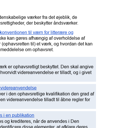
denskabelige værker fra det øjeblik, de
msrettigheder, der beskytter åndsværker.
onventionen til værn for litterære og
 ikke kan gøres afhængig af overholdelse af
r (ophavsretten til) et værk, og hvordan det kan
en meddelelse om ophavsret.
rk er ophavsretligt beskyttet. Den skal angive
vorvidt videreanvendelse er tilladt, og i givet
or videreanvendelse
er i den ophavsretlige kvalifikation den grad af
en videreanvendelse tilladt til åbne regler for
s i en publikation
res og krediteres, når de anvendes i Den
entificere disse elementer, at afklare deres