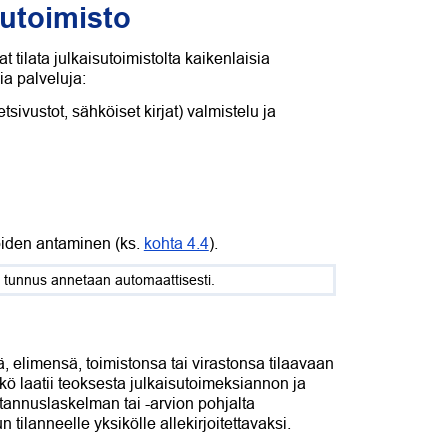
isutoimisto
t tilata julkaisutoimistolta kaikenlaisia
ia palveluja:
ivustot, sähköiset kirjat) valmistelu ja
oiden antaminen (ks.
kohta 4.4
).
le tunnus annetaan automaattisesti.
, elimensä, toimistonsa tai virastonsa tilaavaan
kö laatii teoksesta julkaisutoimeksiannon ja
stannuslaskelman tai -arvion pohjalta
 tilanneelle yksikölle allekirjoitettavaksi.