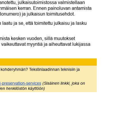
aanotettu, julkaisutoimistossa valmistellaan
nsimmäisen kerran. Ennen painoluvan antamista
lonumero) ja julkaisun toimitusehdot.
aatu ja se, että toimitettu julkaisu ja lasku
mista kesken vuoden, sillä muutokset
a, vaikeuttavat myyntiä ja aiheuttavat lukijassa
tyn kohderyhmän? Tekstinlaadinnan teknisiin ja
d-preservation-services
(Sisäinen linkki, joka on
ojen henkilöstön käyttöön)