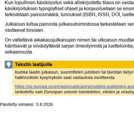
Kun lopullinen käsikirjoitus sekä allekirjoitettu tilaus on vast
käsikirjoituksen typografiset ohjeet ja korjausluetaan se e
tarkistetaan painosmäärä, tunnukset (ISBN, ISSN, DOI, luette
Julkaisun tultua painosta julkaisutoimistossa tarkastetaan sen l
vastaavat toisiaan.
On vältettävä aikakausjulkaisujen nimen tai ulkoasun muutta
häiritsevät ja viivästyttävät sarjan ilmestymistä ja luettelointi
sekaannusta.
Tekstin laatijoille
Kuinka laadin julkaisun, suunnittelen julisteen tai tavoitan tie
hallinnollisiin kysymyksiin saat vastauksia osoitteesta
https://op.europa.eu/en/web/publicare/providing-publishing-an
tarkoitettu vain Euroopan unionin toimielinten, elinten ja virast
5.8.2026