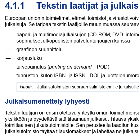
4.1.1
Tekstin laatijat ja julka
Euroopan unionin toimielimet, elimet, toimistot ja virastot voiva
julkaisuja. Se tarjoaa tekstin laatijoille muun muassa seuraav
paperi- ja multimediajulkaisujen (CD-ROM, DVD, internets
sopimukset ulkopuolisten palveluntarjoajien kanssa
graafinen suunnittelu
korjausluku
printing on demand
tarvepainatus (
– POD)
tunnusten, kuten ISBN- ja ISSN-, DOI- ja luettelonumer
Julkaisutoimiston suoraan valmistelemille julkaisuil
Julkaisumenettely lyhyesti
Tekstin laatijan on ensin otettava yhteyttä oman toimielimensä
yksikköön ja pyydettävä sitä tilaamaan julkaisu. Tilaava yksik
toimittaa sen julkaisutoimistolle. Sen perusteella laaditun ku
julkaisutoimisto täyttää tilauslomakkeet ja lähettää ne julkaisun