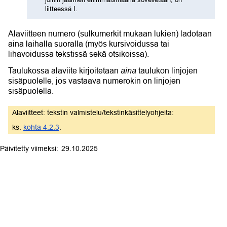
liitteessä I.
Alaviitteen numero (sulkumerkit mukaan lukien) ladotaan
aina laihalla suoralla (myös kursivoidussa tai
lihavoidussa tekstissä sekä otsikoissa).
aina
Taulukossa alaviite kirjoitetaan
taulukon linjojen
sisäpuolelle, jos vastaava numerokin on linjojen
sisäpuolella.
Alaviitteet: tekstin valmistelu/tekstinkäsittelyohjeita:
ks.
kohta 4.2.3
.
29.10.2025