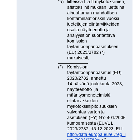
”a)
liitteissä I ja II mykotoksiinien,
aflatoksiinit mukaan luettuina,
aiheuttaman mahdollisen
kontaminaatioriskin vuoksi
lueteltujen elintarvikkeiden
osalta näytteenotto ja
analyysit on suoritettava
komission
täytäntöönpanoasetuksen
(EU) 2023/2782 (*)
mukaisesti;
(*)
Komission
täytäntöönpanoasetus (EU)
2023/2782, annettu
14 päivänä joulukuuta 2023,
näytteenotto- ja
määritysmenetelmistä
elintarvikkeiden
mykotoksiinipitoisuuksien
valvontaa varten ja
asetuksen (EY) N:o 401/2006
kumoamisesta (EUVL L,
2023/2782, 15.12.2023, ELI:
http://data.europa.eu/eli/reg_i