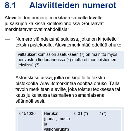
8.1
Alaviitteiden numerot
Alaviitteiden numerot merkitään samalla tavalla
julkaisujen kaikissa kielitoisinnoissa. Seuraavat
merkintätavat ovat mahdollisia:
Numero yläindeksinä suluissa, jotka on kirjoitettu
tekstin pistekoolla. Alaviitemerkintää edeltää ohuke.
1
Viittaukset komission asetukseen
(
)
on mainittu myös
2
neuvoston tiedonannossa
(
)
mutta ei tuomioistuimen
3
tekstissä
(
)
.
Asteriski suluissa, jotka on kirjoitettu tekstin
pistekoolla. Alaviitemerkintää edeltää ohuke. Tällä
tavoin merkitään alaviite, joka toistuu teoksessa tai
kausijulkaisussa täsmälleen samanlaisena
säännöllisesti.
0154030
Herukat
0,01
(
*
)
2
(
*
)
(puna-, musta-
ja
valkoherukat)