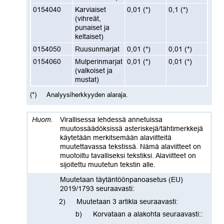
0154040
Karviaiset
0,01
(
*
)
0,1
(
*
)
(vihreät,
punaiset ja
keltaiset)
0154050
Ruusunmarjat
0,01
(
*
)
0,01
(
*
)
0154060
Mulperinmarjat
0,01
(
*
)
0,01
(
*
)
(valkoiset ja
mustat)
(
*
)
Analyysiherkkyyden alaraja.
Virallisessa lehdessä annetuissa
muutossäädöksissä asteriskejä/tähtimerkkejä
käytetään merkitsemään alaviitteitä
muutettavassa tekstissä. Nämä alaviitteet on
muotoiltu tavalliseksi tekstiksi. Alaviitteet on
sijoitettu muutetun tekstin alle.
Muutetaan täytäntöönpanoasetus (EU)
2019/1793 seuraavasti:
Muutetaan 3 artikla seuraavasti:
Korvataan a alakohta seuraavasti::