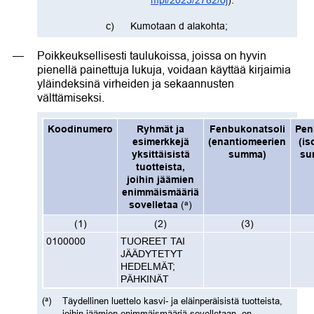
mpl/2023/2782/oj
).”
Kumotaan d alakohta;
Poikkeuksellisesti taulukoissa, joissa on hyvin
pienellä painettuja lukuja, voidaan käyttää kirjaimia
yläindeksinä virheiden ja sekaannusten
välttämiseksi.
Koodinumero
Ryhmät ja
Fenbukonatsoli
Pen
esimerkkejä
(enantiomeerien
(i
yksittäisistä
summa)
su
tuotteista,
joihin jäämien
enimmäismääriä
a
sovelletaa
(
)
(1)
(2)
(3)
0100000
TUOREET TAI
JÄÄDYTETYT
HEDELMÄT;
PÄHKINÄT
(
)
Täydellinen luettelo kasvi- ja eläinperäisistä tuotteista,
a
joihin jäämien enimmäismääriä sovelletaan, on