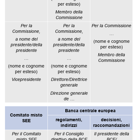
per esteso)
Membro della
Commissione
Per la
Per la
Per la Commissione
Commissione,
Commissione,
…
a nome del
a nome del
(nome e cognome
presidente/della
presidente/della
per esteso)
presidente
presidente
Membro della
…
…
Commissione
(nome e cognome
(nome e cognome
per esteso)
per esteso)
Vicepresidente
Direttore/Direttrice
generale
Direzione generale
de …
Banca centrale europea
Comitato misto
regolamenti,
decisioni,
SEE
indirizzi
raccomandazioni
Per il Comitato
Per il Consiglio
Il presidente della
misto SEE
direttivo della BCE
BCE/