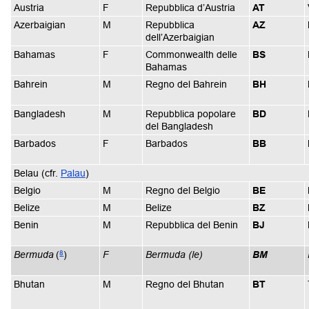
Austria
F
Repubblica d’Austria
AT
Azerbaigian
M
Repubblica
AZ
dell’Azerbaigian
Bahamas
F
Commonwealth delle
BS
Bahamas
Bahrein
M
Regno del Bahrein
BH
Bangladesh
M
Repubblica popolare
BD
del Bangladesh
Barbados
F
Barbados
BB
Belau (cfr.
Palau
)
Belgio
M
Regno del Belgio
BE
Belize
M
Belize
BZ
Benin
M
Repubblica del Benin
BJ
8
Bermuda
(
)
F
Bermuda (le)
BM
Bhutan
M
Regno del Bhutan
BT