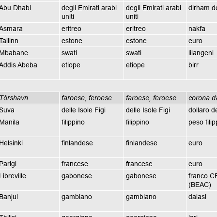
Abu Dhabi
degli Emirati arabi
degli Emirati arabi
dirham d
uniti
uniti
Asmara
eritreo
eritreo
nakfa
Tallinn
estone
estone
euro
Mbabane
swati
swati
lilangeni
Addis Abeba
etiope
etiope
birr
Tórshavn
faroese, feroese
faroese, feroese
corona d
Suva
delle Isole Figi
delle Isole Figi
dollaro de
Manila
filippino
filippino
peso fili
Helsinki
finlandese
finlandese
euro
Parigi
francese
francese
euro
Libreville
gabonese
gabonese
franco C
(BEAC)
Banjul
gambiano
gambiano
dalasi