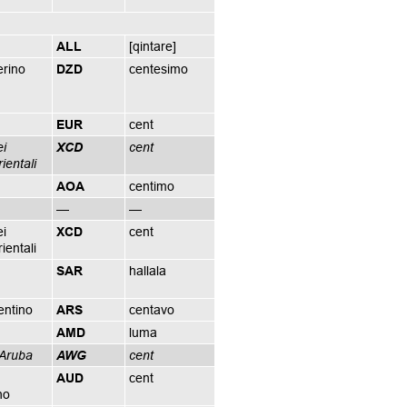
ALL
[qintare]
erino
DZD
centesimo
EUR
cent
ei
XCD
cent
ientali
AOA
centimo
—
—
ei
XCD
cent
ientali
SAR
hallala
entino
ARS
centavo
AMD
luma
i Aruba
AWG
cent
AUD
cent
no