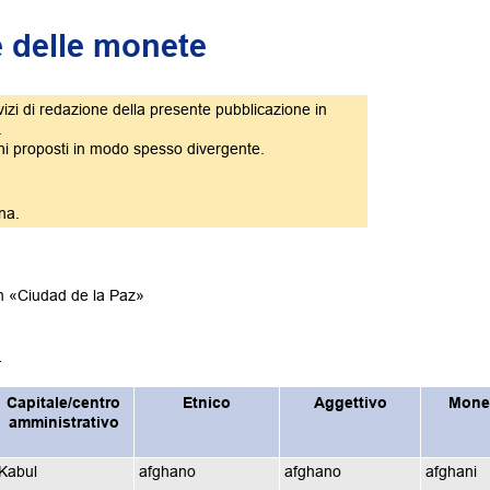
 e delle monete
vizi di redazione della presente pubblicazione in
.
nchi proposti in modo spesso divergente.
na.
on «Ciudad de la Paz»
.
Capitale/centro
Etnico
Aggettivo
Mone
amministrativo
Kabul
afghano
afghano
afghani