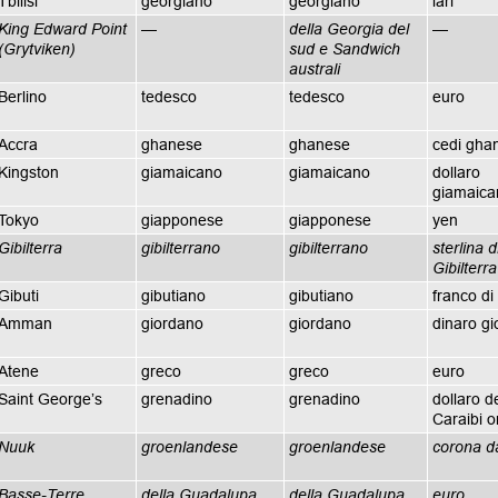
Tbilisi
georgiano
georgiano
lari
King Edward Point
—
della Georgia del
—
(Grytviken)
sud e Sandwich
australi
Berlino
tedesco
tedesco
euro
Accra
ghanese
ghanese
cedi gha
Kingston
giamaicano
giamaicano
dollaro
giamaica
Tokyo
giapponese
giapponese
yen
Gibilterra
gibilterrano
gibilterrano
sterlina d
Gibilterra
Gibuti
gibutiano
gibutiano
franco di
Amman
giordano
giordano
dinaro g
Atene
greco
greco
euro
Saint George’s
grenadino
grenadino
dollaro d
Caraibi or
Nuuk
groenlandese
groenlandese
corona d
Basse-Terre
della Guadalupa
della Guadalupa
euro