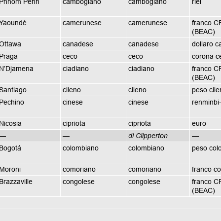
Phnom Penh
cambogiano
cambogiano
riel
Yaoundé
camerunese
camerunese
franco C
(BEAC)
Ottawa
canadese
canadese
dollaro 
Praga
ceco
ceco
corona c
N’Djamena
ciadiano
ciadiano
franco C
(BEAC)
Santiago
cileno
cileno
peso cile
Pechino
cinese
cinese
renminbi
Nicosia
cipriota
cipriota
euro
—
—
di Clipperton
—
Bogotá
colombiano
colombiano
peso col
Moroni
comoriano
comoriano
franco c
Brazzaville
congolese
congolese
franco C
(BEAC)