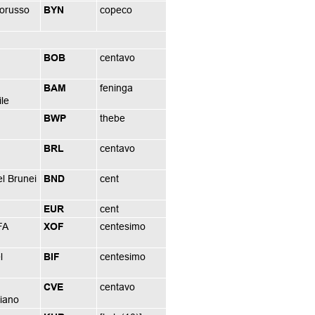
lorusso
BYN
copeco
BOB
centavo
BAM
feninga
ile
BWP
thebe
BRL
centavo
el Brunei
BND
cent
EUR
cent
FA
XOF
centesimo
l
BIF
centesimo
CVE
centavo
iano