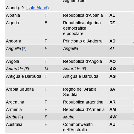
Afghanistan
Åland (cfr.
Isole Åland
)
Albania
F
Repubblica d’Albania
AL
Algeria
F
Repubblica algerina
DZ
democratica
e popolare
Andorra
F
Principato di Andorra
AD
5
Anguilla
(
)
F
Anguilla
AI
Angola
F
Repubblica d’Angola
AO
Antartide (l’)
M
Antartide (l’)
AQ
Antigua e Barbuda
F
Antigua e Barbuda
AG
Arabia Saudita
F
Regno dell’Arabia
SA
Saudita
Argentina
F
Repubblica argentina
AR
Armenia
F
Repubblica d’Armenia
AM
6
Aruba
(
)
F
Aruba
AW
Australia
F
Commonwealth
AU
dell’Australia