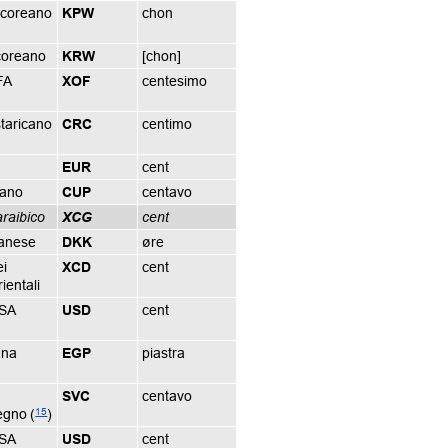
coreano
KPW
chon
coreano
KRW
[chon]
FA
XOF
centesimo
taricano
CRC
centimo
EUR
cent
bano
CUP
centavo
araibico
XCG
cent
anese
DKK
øre
ei
XCD
cent
ientali
USA
USD
cent
ana
EGP
piastra
SVC
centavo
15
egno
(
)
USA
USD
cent