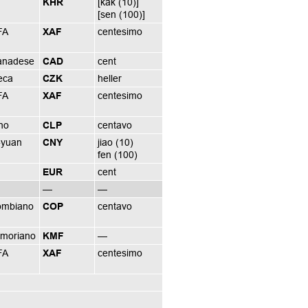
KHR
[kak (10)]
[sen (100)]
FA
XAF
centesimo
canadese
CAD
cent
eca
CZK
heller
FA
XAF
centesimo
no
CLP
centavo
-yuan
CNY
jiao (10)
fen (100)
EUR
cent
—
—
ombiano
COP
centavo
omoriano
KMF
—
FA
XAF
centesimo