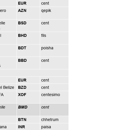
EUR
cent
ero
AZN
qepik
lle
BSD
cent
s
l
BHD
fils
BDT
poisha
BBD
cent
s
EUR
cent
el Belize
BZD
cent
FA
XOF
centesimo
lle
BMD
cent
BTN
chhetrum
iana
INR
paisa