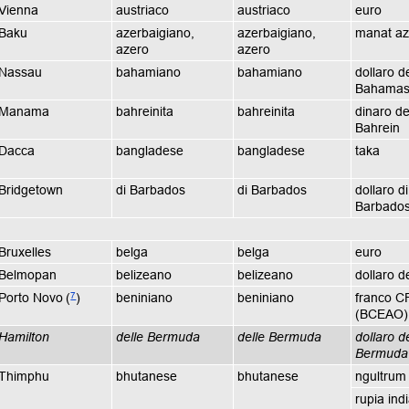
Vienna
austriaco
austriaco
euro
Baku
azerbaigiano,
azerbaigiano,
manat az
azero
azero
Nassau
bahamiano
bahamiano
dollaro de
Bahama
Manama
bahreinita
bahreinita
dinaro de
Bahrein
Dacca
bangladese
bangladese
taka
Bridgetown
di Barbados
di Barbados
dollaro di
Barbado
Bruxelles
belga
belga
euro
Belmopan
belizeano
belizeano
dollaro d
7
Porto Novo
(
)
beniniano
beniniano
franco C
(BCEAO)
Hamilton
delle Bermuda
delle Bermuda
dollaro de
Bermuda
Thimphu
bhutanese
bhutanese
ngultrum
rupia ind