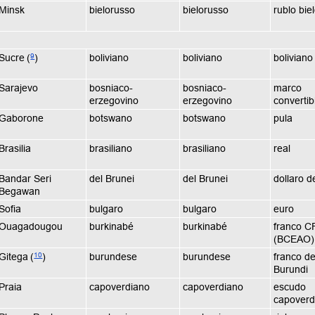
Minsk
bielorusso
bielorusso
rublo bie
9
Sucre
(
)
boliviano
boliviano
boliviano
Sarajevo
bosniaco-
bosniaco-
marco
erzegovino
erzegovino
convertib
Gaborone
botswano
botswano
pula
Brasilia
brasiliano
brasiliano
real
Bandar Seri
del Brunei
del Brunei
dollaro d
Begawan
Sofia
bulgaro
bulgaro
euro
Ouagadougou
burkinabé
burkinabé
franco C
(BCEAO)
10
Gitega
(
)
burundese
burundese
franco de
Burundi
Praia
capoverdiano
capoverdiano
escudo
capoverd