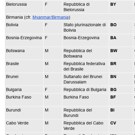
Bielorussia
F
Repubblica di
BY
Bielorussia
Birmania (cfr.
Myanmar/Birmania
)
Bolivia
F
Stato plurinazionale di
BO
Bolivia
Bosnia-Erzegovina
F
Bosnia-Erzegovina
BA
Botswana
M
Repubblica del
BW
Botswana
Brasile
M
Repubblica federativa
BR
del Brasile
Brunei
M
Sultanato del Brunei
BN
Darussalam
Bulgaria
F
Repubblica di Bulgaria
BG
Burkina Faso
M
Burkina Faso
BF
Burundi
M
Repubblica del
BI
Burundi
Cabo Verde
M
Repubblica del Cabo
CV
Verde