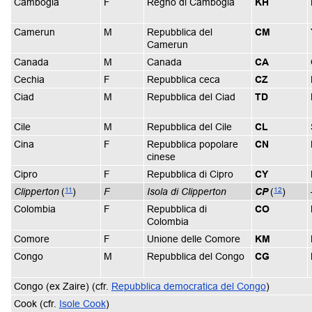
Cambogia
F
Regno di Cambogia
KH
Camerun
M
Repubblica del
CM
Camerun
Canada
M
Canada
CA
Cechia
F
Repubblica ceca
CZ
Ciad
M
Repubblica del Ciad
TD
Cile
M
Repubblica del Cile
CL
Cina
F
Repubblica popolare
CN
cinese
Cipro
F
Repubblica di Cipro
CY
11
12
Clipperton
(
)
F
Isola di Clipperton
CP
(
)
Colombia
F
Repubblica di
CO
Colombia
Comore
F
Unione delle Comore
KM
Congo
M
Repubblica del Congo
CG
Congo (ex Zaire) (cfr.
Repubblica democratica del Congo
)
Cook (cfr.
Isole Cook
)