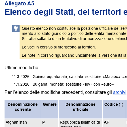
Allegato A5
Elenco degli Stati, dei territori
Questo elenco non costituisce la posizione ufficiale dei ser
merito allo stato giuridico o politico delle entità menzionate
Si tratta soltanto di un tentativo di armonizzazione di ele
Le voci in corsivo si riferiscono ai territori.
Le note in corsivo riguardano unicamente la versione italia
Ultime modifiche:
11.3.2026
Guinea equatoriale, capitale: sostituire «Malabo» c
1.1.2026
Bulgaria, moneta: sostituire «lev» con «euro»
Per l’elenco delle modifiche precedenti, consultare gli
archivi
1
Denominazione
Genere
Denominazione
Codice
(
)
corrente
ufficiale
Afghanistan
M
Repubblica islamica di
AF