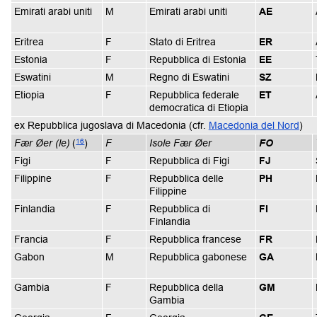
Emirati arabi uniti
M
Emirati arabi uniti
AE
Eritrea
F
Stato di Eritrea
ER
Estonia
F
Repubblica di Estonia
EE
Eswatini
M
Regno di Eswatini
SZ
Etiopia
F
Repubblica federale
ET
democratica di Etiopia
ex Repubblica jugoslava di Macedonia (cfr.
Macedonia del Nord
)
16
Fær Øer (le)
(
)
F
Isole Fær Øer
FO
Figi
F
Repubblica di Figi
FJ
Filippine
F
Repubblica delle
PH
Filippine
Finlandia
F
Repubblica di
FI
Finlandia
Francia
F
Repubblica francese
FR
Gabon
M
Repubblica gabonese
GA
Gambia
F
Repubblica della
GM
Gambia