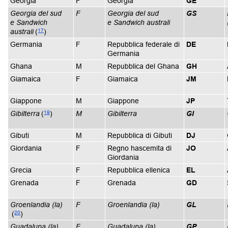
Georgia
F
Georgia
GE
Georgia del sud
F
Georgia del sud
GS
e Sandwich
e Sandwich australi
17
australi
(
)
Germania
F
Repubblica federale di
DE
Germania
Ghana
M
Repubblica del Ghana
GH
Giamaica
F
Giamaica
JM
Giappone
M
Giappone
JP
19
Gibilterra
(
)
M
Gibilterra
GI
Gibuti
M
Repubblica di Gibuti
DJ
Giordania
F
Regno hascemita di
JO
Giordania
Grecia
F
Repubblica ellenica
EL
Grenada
F
Grenada
GD
Groenlandia (la)
F
Groenlandia (la)
GL
20
(
)
Guadalupa (la)
F
Guadalupa (la)
GP