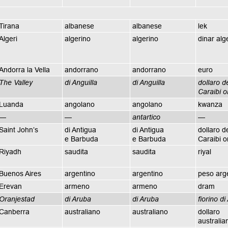
Tirana
albanese
albanese
lek
Algeri
algerino
algerino
dinar alg
Andorra la Vella
andorrano
andorrano
euro
The Valley
di Anguilla
di Anguilla
dollaro d
Caraibi or
Luanda
angolano
angolano
kwanza
—
—
antartico
—
Saint John’s
di Antigua
di Antigua
dollaro d
e Barbuda
e Barbuda
Caraibi or
Riyadh
saudita
saudita
riyal
Buenos Aires
argentino
argentino
peso arg
Erevan
armeno
armeno
dram
Oranjestad
di Aruba
di Aruba
fiorino d
Canberra
australiano
australiano
dollaro
australia