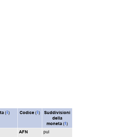
2
3
ta
(
)
Codice
(
)
Suddivisioni
della
4
moneta
(
)
AFN
pul