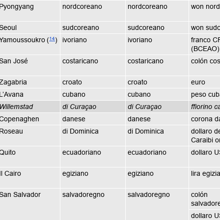
Pyongyang
nordcoreano
nordcoreano
won nord
Seoul
sudcoreano
sudcoreano
won sud
14
Yamoussoukro
(
)
ivoriano
ivoriano
franco C
(BCEAO)
San José
costaricano
costaricano
colón cos
Zagabria
croato
croato
euro
L’Avana
cubano
cubano
peso cu
Willemstad
di Curaçao
di Curaçao
ffiorino c
Copenaghen
danese
danese
corona d
Roseau
di Dominica
di Dominica
dollaro d
Caraibi or
Quito
ecuadoriano
ecuadoriano
dollaro 
Il Cairo
egiziano
egiziano
lira egizi
San Salvador
salvadoregno
salvadoregno
colón
salvador
dollaro 