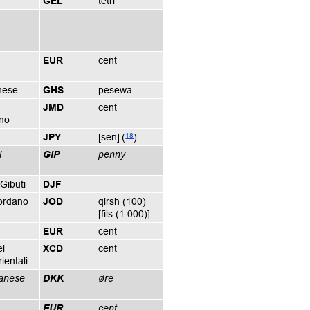
GEL
tetri
—
—
EUR
cent
nese
GHS
pesewa
JMD
cent
no
18
JPY
[sen]
(
)
i
GIP
penny
 Gibuti
DJF
—
iordano
JOD
qirsh (100)
[fils (1 000)]
EUR
cent
ei
XCD
cent
ientali
anese
DKK
øre
EUR
cent