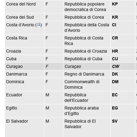
Corea del Nord
F
Repubblica popolare
KP
democratica di Corea
Corea del Sud
F
Repubblica di Corea
KR
13
Costa d’Avorio
(
)
F
Repubblica della Costa
CI
d’Avorio
Costa Rica
F
Repubblica di Costa
CR
Rica
Croazia
F
Repubblica di Croazia
HR
Cuba
F
Repubblica di Cuba
CU
Curaçao
F
Curaçao
CW
Danimarca
F
Regno di Danimarca
DK
Dominica
F
Commonwealth di
DM
Dominica
Ecuador
M
Repubblica
EC
dell’Ecuador
Egitto
M
Repubblica araba
EG
d’Egitto
El Salvador
M
Repubblica di El
SV
Salvador