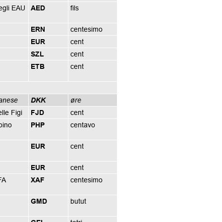
egli EAU
AED
fils
ERN
centesimo
EUR
cent
SZL
cent
ETB
cent
anese
DKK
øre
lle Figi
FJD
cent
ppino
PHP
centavo
EUR
cent
EUR
cent
FA
XAF
centesimo
GMD
butut