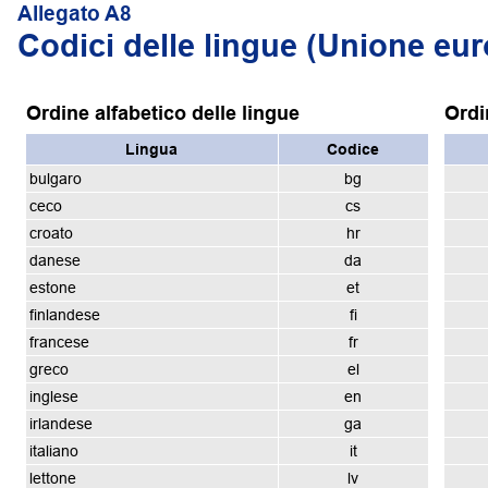
Allegato A8
Codici delle lingue (Unione eu
Ordine alfabetico delle lingue
Ordi
Lingua
Codice
bulgaro
bg
ceco
cs
croato
hr
danese
da
estone
et
finlandese
fi
francese
fr
greco
el
inglese
en
irlandese
ga
italiano
it
lettone
lv