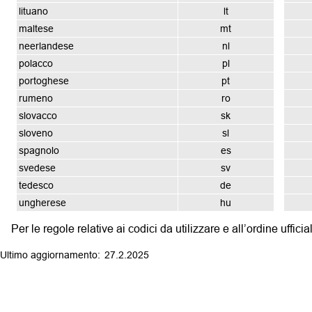
lituano
lt
maltese
mt
neerlandese
nl
polacco
pl
portoghese
pt
rumeno
ro
slovacco
sk
sloveno
sl
spagnolo
es
svedese
sv
tedesco
de
ungherese
hu
Per le regole relative ai codici da utilizzare e all’ordine uffic
27.2.2025