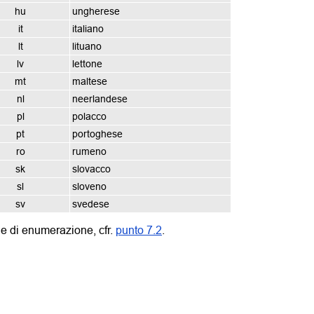
hu
ungherese
it
italiano
lt
lituano
lv
lettone
mt
maltese
nl
neerlandese
pl
polacco
pt
portoghese
ro
rumeno
sk
slovacco
sl
sloveno
sv
svedese
iale di enumerazione, cfr.
punto 7.2
.