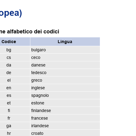
ropea)
ne alfabetico dei codici
Codice
Lingua
bg
bulgaro
cs
ceco
da
danese
de
tedesco
el
greco
en
inglese
es
spagnolo
et
estone
fi
finlandese
fr
francese
ga
irlandese
hr
croato