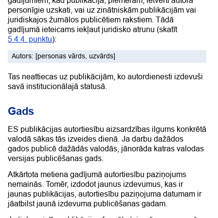
gadījumiem, kad publikācijā, piemēram, ietverti autora
personīgie uzskati, vai uz zinātniskām publikācijām vai
juridiskajos žurnālos publicētiem rakstiem. Tādā
gadījumā ieteicams iekļaut juridisko atrunu (skatīt
5.4.4. punktu
):
Autors: [personas vārds, uzvārds]
Tas neattiecas uz publikācijām, ko autordienesti izdevuši
savā institucionālajā statusā.
Gads
ES publikācijas autortiesību aizsardzības ilgums konkrētā
valodā sākas tās izveides dienā. Ja darbu dažādos
gados publicē dažādās valodās, jānorāda katras valodas
versijas publicēšanas gads.
Atkārtota metiena gadījumā autortiesību paziņojums
nemainās. Tomēr, izdodot jaunus izdevumus, kas ir
jaunas publikācijas, autortiesību paziņojuma datumam ir
jāatbilst jaunā izdevuma publicēšanas gadam.