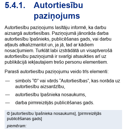
5.4.1.
Autortiesību
paziņojums
Autortiesību paziņojums lasītāju informē, ka darbu
aizsargā autortiesības. Paziņojumā jānorāda darba
autortiesību īpašnieks, publicēšanas gads, vai darbu
atļauts atkalizmantot un, ja jā, tad ar kādiem
nosacījumiem.
Turklāt labi izstrādātā un visaptverošā
autortiesību paziņojumā ir svarīgi atsaukties arī uz
publikācijā iekļautajiem trešo personu elementiem.
Parasti autortiesību paziņojumu veido trīs elementi:
simbols “©” vai vārds “Autortiesības”, kas norāda uz
autortiesību aizsardzību,
autortiesību īpašnieka nosaukums,
darba pirmreizējās publicēšanas gads.
©
[autortiesību īpašnieka nosaukums]
, [pirmreizējās
publicēšanas gads]
piemēram: