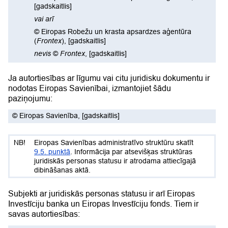
[gadskaitlis]
vai arī
©
Eiropas Robežu un krasta apsardzes aģentūra
(
Frontex
),
[gadskaitlis]
nevis
©
Frontex
,
[gadskaitlis]
Ja autortiesības ar līgumu vai citu juridisku dokumentu ir
nodotas Eiropas Savienībai, izmantojiet šādu
paziņojumu:
©
Eiropas Savienība
,
[gadskaitlis]
Eiropas Savienības administratīvo struktūru skatīt
9.5. punktā
. Informācija par atsevišķas struktūras
juridiskās personas statusu ir atrodama attiecīgajā
dibināšanas aktā.
Subjekti ar juridiskās personas statusu ir arī Eiropas
Investīciju banka un Eiropas Investīciju fonds. Tiem ir
savas autortiesības: