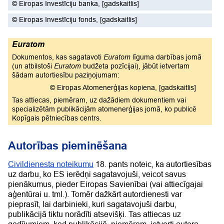
©
Eiropas Investīciju banka
,
[gadskaitlis]
©
Eiropas Investīciju fonds
,
[gadskaitlis]
Euratom
Dokumentos, kas sagatavoti
Euratom
līguma darbības jomā
(un atbilstoši
Euratom
budžeta pozīcijai), jābūt ietvertam
šādam autortiesību paziņojumam:
©
Eiropas Atomenerģijas kopiena
,
[gadskaitlis]
Tas attiecas, piemēram, uz dažādiem dokumentiem vai
specializētām publikācijām atomenerģijas jomā, ko publicē
Kopīgais pētniecības centrs.
Autorības pieminēšana
Civildienesta noteikumu
18. pants noteic, ka autortiesības
uz darbu, ko ES ierēdņi sagatavojuši, veicot savus
pienākumus, pieder Eiropas Savienībai (vai attiecīgajai
aģentūrai u. tml.). Tomēr dažkārt autordienesti var
pieprasīt, lai darbinieki, kuri sagatavojuši darbu,
publikācijā tiktu norādīti atsevišķi. Tas attiecas uz