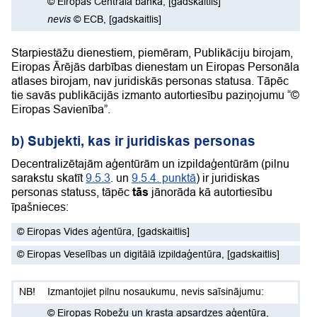
©
Eiropas Centrālā banka
,
[gadskaitlis]
nevis
©
ECB
,
[gadskaitlis]
Starpiestāžu dienestiem, piemēram, Publikāciju birojam,
Eiropas Ārējās darbības dienestam un Eiropas Personāla
atlases birojam, nav juridiskās personas statusa. Tāpēc
tie savās publikācijās izmanto autortiesību paziņojumu “©
Eiropas Savienība”.
b) Subjekti, kas ir juridiskas personas
Decentralizētajām aģentūrām un izpildaģentūrām (pilnu
sarakstu skatīt
9.5.3
. un
9.5.4. punktā
) ir juridiskas
personas statuss, tāpēc
tās
jānorāda kā autortiesību
īpašnieces:
©
Eiropas Vides aģentūra
,
[gadskaitlis]
©
Eiropas Veselības un digitālā izpildaģentūra
,
[gadskaitlis]
Izmantojiet pilnu nosaukumu, nevis saīsinājumu:
©
Eiropas Robežu un krasta apsardzes aģentūra
,