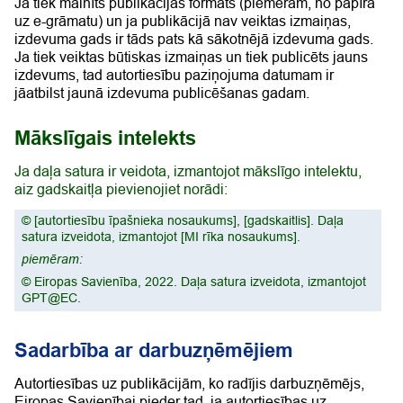
Ja tiek mainīts publikācijas formāts (piemēram, no papīra
uz e-grāmatu) un ja publikācijā nav veiktas izmaiņas,
izdevuma gads ir tāds pats kā sākotnējā izdevuma gads.
Ja tiek veiktas būtiskas izmaiņas un tiek publicēts jauns
izdevums, tad autortiesību paziņojuma datumam ir
jāatbilst jaunā izdevuma publicēšanas gadam.
Mākslīgais intelekts
Ja daļa satura ir veidota, izmantojot mākslīgo intelektu,
aiz gadskaitļa pievienojiet norādi:
©
[autortiesību īpašnieka nosaukums]
,
[gadskaitlis]
.
Daļa
satura izveidota, izmantojot [MI rīka nosaukums].
piemēram:
©
Eiropas Savienība
, 2022.
Daļa satura izveidota, izmantojot
GPT@EC.
Sadarbība ar darbuzņēmējiem
Autortiesības uz publikācijām, ko radījis darbuzņēmējs,
Eiropas Savienībai pieder tad, ja autortiesības uz