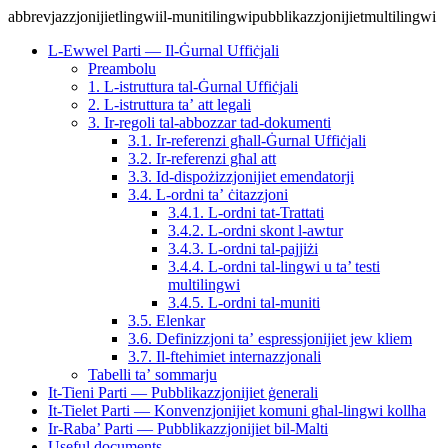
abbrevjazzjonijiet
lingwi
il-muniti
lingwi
pubblikazzjonijiet
multilingwi
L-Ewwel Parti — Il-Ġurnal Uffiċjali
Preambolu
1. L-istruttura tal-Ġurnal Uffiċjali
2. L-istruttura ta’ att legali
3. Ir-regoli tal-abbozzar tad-dokumenti
3.1. Ir-referenzi għall-Ġurnal Uffiċjali
3.2. Ir-referenzi għal att
3.3. Id-dispożizzjonijiet emendatorji
3.4. L-ordni ta’ ċitazzjoni
3.4.1. L-ordni tat‑Trattati
3.4.2. L-ordni skont l‑awtur
3.4.3. L-ordni tal-pajjiżi
3.4.4. L-ordni tal-lingwi u ta’ testi
multilingwi
3.4.5. L-ordni tal-muniti
3.5. Elenkar
3.6. Definizzjoni ta’ espressjonijiet jew kliem
3.7. Il-ftehimiet internazzjonali
Tabelli ta’ sommarju
It-Tieni Parti — Pubblikazzjonijiet ġenerali
It-Tielet Parti — Konvenzjonijiet komuni għal‑lingwi kollha
Ir-Raba’ Parti — Pubblikazzjonijiet bil-Malti
Useful documents