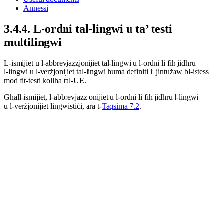
Annessi
3.4.4.
L-ordni tal-lingwi u ta’ testi
multilingwi
L-ismijiet u l‑abbrevjazzjonijiet tal-lingwi u l‑ordni li fih jidhru
l‑lingwi u l‑verżjonijiet tal-lingwi huma definiti li jintużaw bl‑istess
mod fit-testi kollha tal-UE.
Għall-ismijiet, l‑abbrevjazzjonijiet u l‑ordni li fih jidhru l‑lingwi
u l‑verżjonijiet lingwistiċi, ara t‑
Taqsima 7.2
.