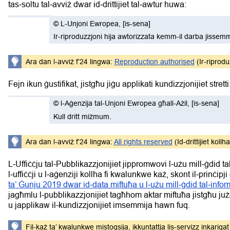
tas‑soltu tal‑avviż dwar id‑drittijiet tal‑awtur huwa:
©
L-Unjoni Ewropea
,
[is-sena]
Ir-riproduzzjoni hija awtorizzata kemm-il darba jissemm
Ara dan l‑avviż f’24 lingwa:
Reproduction authorised
(Ir-riprodu
Fejn ikun ġustifikat, jistgħu jiġu applikati kundizzjonijiet stretti
©
l-Aġenzija tal-Unjoni Ewropea għall-Ażil
,
[is-sena]
Kull dritt miżmum.
Ara dan l‑avviż f’24 lingwa:
All rights reserved
(Id-drittijiet koll
L‑Uffiċċju tal‑Pubblikazzjonijiet jippromwovi l‑użu mill‑ġdid tal‑p
l‑uffiċċji u l‑aġenziji kollha fi kwalunkwe każ, skont il‑prinċipj
ta’ Ġunju 2019 dwar id‑data miftuħa u l‑użu mill‑ġdid tal‑infor
jagħmlu l‑pubblikazzjonijiet tagħhom aktar miftuħa jistgħu juża
u japplikaw il‑kundizzjonijiet imsemmija hawn fuq.
Fil-każ ta’ kwalunkwe mistoqsija, ikkuntattja lis-servizz inkarigat m