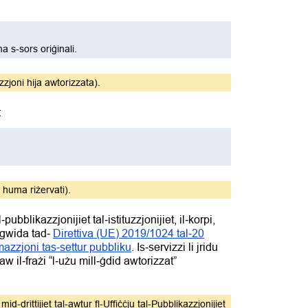
a s-sors oriġinali.
zzjoni hija awtorizzata).
:
ha huma riżervati).
ubblikazzjonijiet tal‑istituzzjonijiet, il‑korpi,
i gwida tad‑
Direttiva (UE) 2019/1024 tal‑20
mazzjoni tas‑settur pubbliku
. Is‑servizzi li jridu
w il‑frażi “l‑użu mill‑ġdid awtorizzat”
id-drittijiet tal-awtur fl-Uffiċċju tal-Pubblikazzjonijiet