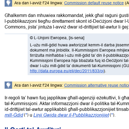
Ara dan l‑avviż f’24 lingwa:
Commission default reuse notice
(A
Għalkemm dan mhuwiex rakkomandat, jekk għal raġuni ġustifi
l‑pubblikazzjoni tiegħu direttament skont id‑Deċiżjoni dwar l‑
Commons, jista’ jintuża l‑avviż dwar id‑drittijiet tal‑awtur li ġej
©
L-Unjoni Ewropea
,
[is-sena]
L-użu mill-ġdid huwa awtorizzat kemm-il darba jissemma 
dokument ma jinbidilx. Il-Kummissjoni Ewropea mhijie
tirriżulta minħabba l‑użu mill-ġdid ta’ din il-pubblikazzjo
Kummissjoni Ewropea hija bbażata fuq id-Deċiżjoni ta
dwar l‑użu mill-ġdid ta’ dokumenti tal-Kummissjoni (ĠU
http://data.europa.eu/eli/dec/2011/833/oj
).
Ara dan l‑avviż f’24 lingwa:
Commission alternative reuse notic
Ir‑regoli ta’ hawn fuq japplikaw għall‑aġenziji eżekuttivi, li g
tal‑Kummissjoni. Aktar informazzjoni dwar il‑politika tal‑Kumm
id‑drittijiet tal‑awtur applikabbli għall‑pubblikazzjonijiet tins
mill‑Ġdid
Linji Gwida dwar il‑Pubblikazzjonijiet
*
u
*
.