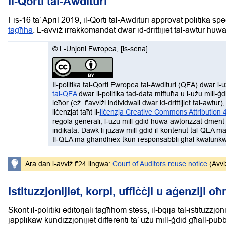
Il‑Qorti tal‑Awdituri
Fis‑16 ta’ April 2019, il‑Qorti tal‑Awdituri approvat politika sp
tagħha
. L‑avviż irrakkomandat dwar id‑drittijiet tal‑awtur huwa
©
L-Unjoni Ewropea
,
[is-sena]
Il-politika tal-Qorti Ewropea tal-Awdituri (QEA) dwar l‑użu
tal-QEA
dwar il-politika tad-data miftuħa u l‑użu mill
ieħor (eż. f’avviżi individwali dwar id-drittijiet tal-awt
liċenzjat taħt il-
liċenzja Creative Commons Attribution 4
regola ġenerali, l‑użu mill-ġdid huwa awtorizzat dment li
indikata. Dawk li jużaw mill-ġdid il-kontenut tal-QEA ma 
Il‑QEA ma għandhiex tkun responsabbli għal kwalunkw
Ara dan l‑avviż f’24 lingwa:
Court of Auditors reuse notice
(Avviż
Istituzzjonijiet, korpi, uffiċċji u aġenziji oħ
Skont il‑politiki editorjali tagħhom stess, il‑bqija tal‑istituzzjoniji
japplikaw kundizzjonijiet differenti ta’ użu mill‑ġdid għall‑pubb