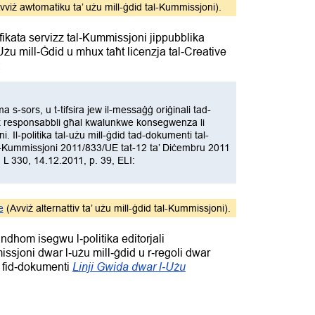
vviż awtomatiku ta’ użu mill-ġdid tal-Kummissjoni).
kata servizz tal‑Kummissjoni jippubblika
Użu mill‑Ġdid u mhux taħt liċenzja tal‑Creative
:
s‑sors, u t‑tifsira jew il-messaġġ oriġinali tad-
x responsabbli għal kwalunkwe konsegwenza li
ni. Il‑politika tal-użu mill-ġdid tad-dokumenti tal-
l-Kummissjoni 2011/833/UE tat-12 ta’ Diċembru 2011
 L 330, 14.12.2011, p. 39, ELI:
e
(Avviż alternattiv ta’ użu mill-ġdid tal-Kummissjoni).
ħandhom isegwu l‑politika editorjali
issjoni dwar l‑użu mill‑ġdid u r‑regoli dwar
Linji Gwida dwar l‑Użu
ab fid‑dokumenti