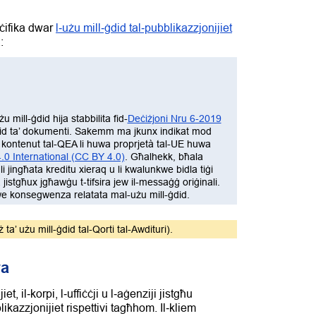
eċifika dwar
l‑użu mill‑ġdid tal‑pubblikazzjonijiet
:
 mill-ġdid hija stabbilita fid-
Deċiżjoni Nru 6-2019
-ġdid ta’ dokumenti. Sakemm ma jkunx indikat mod
ur), kontenut tal-QEA li huwa proprjetà tal-UE huwa
.0 International (CC BY 4.0)
. Għalhekk, bħala
 jingħata kreditu xieraq u li kwalunkwe bidla tiġi
jistgħux jgħawġu t‑tifsira jew il-messaġġ oriġinali.
e konsegwenza relatata mal-użu mill-ġdid.
 ta’ użu mill-ġdid tal-Qorti tal-Awdituri).
ra
et, il‑korpi, l‑uffiċċji u l‑aġenziji jistgħu
likazzjonijiet rispettivi tagħhom. Il‑kliem