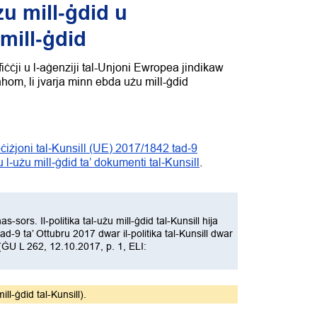
żu mill‑ġdid u
 mill‑ġdid
 l‑uffiċċji u l‑aġenziji tal-Unjoni Ewropea jindikaw
għhom, li jvarja minn ebda użu mill-ġdid
ċiżjoni tal‑Kunsill (UE) 2017/1842 tad‑9
u l‑użu mill‑ġdid ta’ dokumenti tal‑Kunsill
.
-sors. Il‑politika tal-użu mill-ġdid tal-Kunsill hija
d-9 ta’ Ottubru 2017 dwar il-politika tal-Kunsill dwar
 (ĠU L 262, 12.10.2017, p. 1, ELI:
ill-ġdid tal-Kunsill).