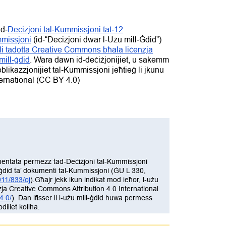
id‑
Deċiżjoni tal‑Kummissjoni tat‑12
mmissjoni
(id‑“Deċiżjoni dwar l‑Użu mill‑Ġdid”)
9 li tadotta Creative Commons bħala liċenzja
mill‑ġdid
. Wara dawn id‑deċiżjonijiet, u sakemm
bblikazzjonijiet tal‑Kummissjoni jeħtieġ li jkunu
nternational (CC BY 4.0)
limentata permezz tad-Deċiżjoni tal-Kummissjoni
ġdid ta’ dokumenti tal-Kummissjoni (ĠU L 330,
011/833/oj
).
Għajr jekk ikun indikat mod ieħor, l‑użu
nzja Creative Commons Attribution 4.0 International
4.0/
). Dan ifisser li l‑użu mill-ġdid huwa permess
diliet kollha.