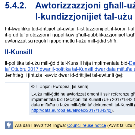
5.4.2.
Awtorizzazzjoni għall‑u
l‑kundizzjonijiet tal‑użu
Fil-kwalifika tad-drittijiet tal-awtur, l‑istituzzjonijiet, il‑korpi,
il‑grad ta’ protezzjoni li japplikaw għall-pubblikazzjonijiet ta
awtorizzat sa regoli li jippermettu l‑użu mill-ġdid sħiħ.
Il‑Kunsill
Il‑politika tal‑użu mill‑ġdid tal‑Kunsill hija implimentata bid‑
De
ta’ Ottubru 2017 dwar il‑politika tal‑Kunsill dwar data miftuħa 
Jenħtieġ li jintuża l‑avviż dwar id‑drittijiet tal‑awtur li ġej:
©
L-Unjoni Ewropea
,
[is-sena]
L-użu mill-ġdid hu awtorizzat dment li ssir referenza għas
implimentata bid-Deċiżjoni tal-Kunsill (UE) 2017/1842 ta
data miftuħa u l‑użu mill-ġdid ta' dokumenti tal-Kunsill
http://data.europa.eu/eli/dec/2017/1842/oj
).
Ara dan l‑avviż f’24 lingwa:
Council reuse notice
(Avviż ta’ użu m