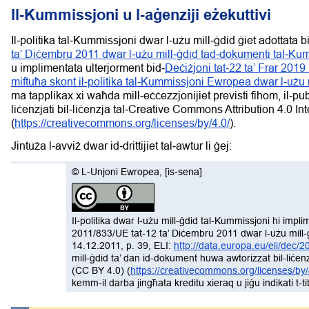
Il‑Kummissjoni u l‑aġenziji eżekuttivi
Il‑politika tal‑Kummissjoni dwar l‑użu mill‑ġdid ġiet adottata b
ta’ Diċembru 2011 dwar l‑użu mill‑ġdid tad‑dokumenti tal‑Ku
u implimentata ulterjorment bid‑
Deċiżjoni tat‑22 ta’ Frar 201
miftuħa skont il‑politika tal‑Kummissjoni Ewropea dwar l‑użu 
ma tapplikax xi waħda mill‑eċċezzjonijiet previsti fihom, il‑pu
liċenzjati bil‑liċenzja tal‑Creative Commons Attribution 4.0 I
(
https://creativecommons.org/licenses/by/4.0/
).
Jintuża l‑avviż dwar id‑drittijiet tal‑awtur li ġej:
©
L-Unjoni Ewropea
,
[is-sena]
Il-politika dwar l‑użu mill-ġdid tal-Kummissjoni hi imp
2011/833/UE tat-12 ta’ Diċembru 2011 dwar l‑użu mill-
14.12.2011, p. 39, ELI:
http://data.europa.eu/eli/dec/2
mill-ġdid ta’ dan id-dokument huwa awtorizzat bil-liċe
(CC BY 4.0) (
https://creativecommons.org/licenses/by/
kemm-il darba jingħata kreditu xieraq u jiġu indikati t‑tib