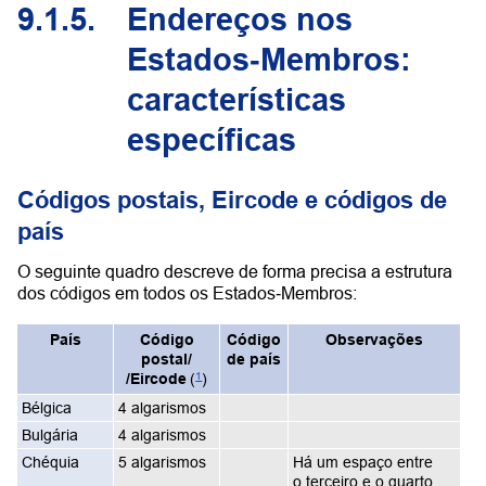
9.1.5.
Endereços nos
Estados‑Membros:
características
específicas
Códigos postais, Eircode e códigos de
país
O seguinte quadro descreve de forma precisa a estrutura
dos códigos em todos os Estados‑Membros:
País
Código
Código
Observações
postal/
de país
1
/Eircode
(
)
Bélgica
4 algarismos
Bulgária
4 algarismos
Chéquia
5 algarismos
Há um espaço entre
o terceiro e o quarto