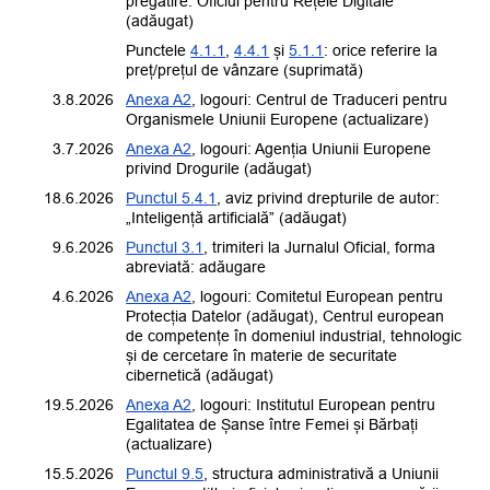
pregătire:
Oficiul pentru Rețele Digitale
(adăugat)
Punctele
4.1.1
,
4.4.1
și
5.1.1
: orice referire la
preț/prețul de vânzare (suprimată)
3.8.2026
Anexa A2
, logouri:
Centrul de Traduceri pentru
Organismele Uniunii Europene
(actualizare)
3.7.2026
Anexa A2
, logouri:
Agenția Uniunii Europene
privind Drogurile
(adăugat)
18.6.2026
Punctul 5.4.1
, aviz privind drepturile de autor:
„Inteligență artificială” (adăugat)
9.6.2026
Punctul 3.1
, trimiteri la Jurnalul Oficial, forma
abreviată: adăugare
4.6.2026
Anexa A2
, logouri:
Comitetul European pentru
Protecția Datelor
(adăugat),
Centrul european
de competențe în domeniul industrial, tehnologic
și de cercetare în materie de securitate
cibernetică
(adăugat)
19.5.2026
Anexa A2
, logouri:
Institutul European pentru
Egalitatea de Șanse între Femei și Bărbați
(actualizare)
15.5.2026
Punctul 9.5
, structura administrativă a Uniunii