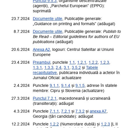
Punctul 9.5.3
, organisme descentralizate
(agenții), „Parchetul European” (EPPO):
suprimată
23.7.2024
Documente utile
, Publicațiile generale:
„Guidance on printing and formats” (adăugat)
8.7.2024
Documente utile
, Publicațiile generale:
Publish to
Be Read – Editorial guidelines for authors of EU
publications
(adăugat)
20.6.2024
Anexa A2
, logouri: Centrul Satelitar al Uniunii
Europene
23.4.2024
Preambul
, punctele
1.1
,
1.2.1
,
1.2.2
,
1.2.3
,
1.3.1
,
1.3.3
,
2.4
,
3.1
,
3.5.2
și
Tabele
recapitulative
, publicarea individuală a actelor în
Jurnalul Oficial: actualizare
2.4.2024
Punctele
9.1.1
,
9.1.4
și
9.1.5
, adrese în statele
membre: Cipru și Slovenia (actualizare)
27.3.2024
Punctul 7.2.1
, macedoneană și ucraineană
(transliterații): adăugat
4.3.2024
Punctele
7.1.1
,
7.2.1
și
7.3.2
și
anexa A7
,
Georgia (țări candidate): adăugat
12.2.2024
Punctele
1.2.2
(Numerotare dublă) și
1.2.3
[L II