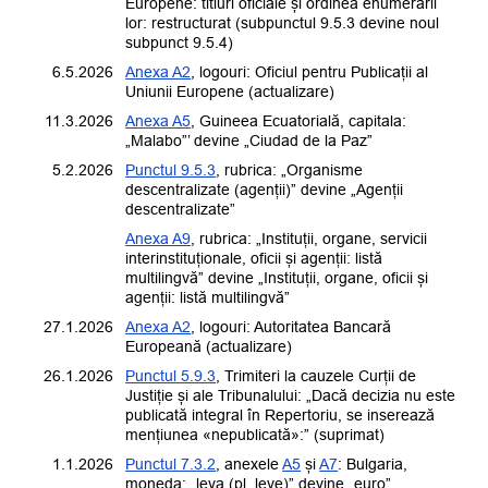
Europene: titluri oficiale și ordinea enumerării
lor: restructurat (subpunctul 9.5.3 devine noul
subpunct 9.5.4)
6.5.2026
Anexa A2
, logouri:
Oficiul pentru Publicații al
Uniunii Europene
(actualizare)
11.3.2026
Anexa A5
,
Guineea Ecuatorială, capitala:
„Malabo”’ devine „Ciudad de la Paz”
5.2.2026
Punctul 9.5.3
, rubrica: „Organisme
descentralizate (agenții)” devine „Agenții
descentralizate”
Anexa A9
, rubrica: „Instituții, organe, servicii
interinstituționale, oficii și agenții: listă
multilingvă” devine „Instituții, organe, oficii și
agenții: listă multilingvă”
27.1.2026
Anexa A2
, logouri:
Autoritatea Bancară
Europeană
(actualizare)
26.1.2026
Punctul 5.9.3
, Trimiteri la cauzele Curții de
Justiție și ale Tribunalului: „Dacă decizia nu este
publicată integral în Repertoriu, se inserează
mențiunea «nepublicată»:” (suprimat)
1.1.2026
Punctul 7.3.2
, anexele
A5
și
A7
:
Bulgaria,
moneda: „leva (pl. leve)” devine „euro”