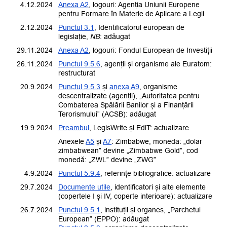
4.12.2024
Anexa A2
, logouri: Agenția Uniunii Europene
pentru Formare în Materie de Aplicare a Legii
2.12.2024
Punctul 3.1
, Identificatorul european de
legislație,
NB
: adăugat
29.11.2024
Anexa A2
, logouri: Fondul European de Investiții
26.11.2024
Punctul 9.5.6
, agenții și organisme ale Euratom:
restructurat
20.9.2024
Punctul 9.5.3
și
anexa A9
, organisme
descentralizate (agenții), „Autoritatea pentru
Combaterea Spălării Banilor și a Finanțării
Terorismului” (ACSB): adăugat
19.9.2024
Preambul
, LegisWrite și EdiT: actualizare
Anexele
A5
și
A7
:
Zimbabwe, moneda: „dolar
zimbabwean” devine „Zimbabwe Gold”, cod
monedă: „ZWL” devine „ZWG”
4.9.2024
Punctul 5.9.4
, referințe bibliografice: actualizare
29.7.2024
Documente utile
, identificatori și alte elemente
(copertele I și IV, coperte interioare): actualizare
26.7.2024
Punctul 9.5.1
, instituții și organes, „Parchetul
European” (EPPO): adăugat