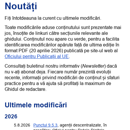
Noutăți
Fiți întotdeauna la curent cu ultimele modificări.
Toate modificările aduse conținutului sunt prezentate mai
jos, însoțite de linkuri către secțiunile relevante ale
ghidului. Conținutul nou apare cu verde, pentru a facilita
identificarea modificărilor apărute față de ultima ediție în
format PDF (20 aprilie 2026) publicată pe site-ul web al
Oficiului pentru Publicații al UE
.
Newsletter
Consultați buletinul nostru informativ (
) dacă
nu v-ați abonat deja. Fiecare număr prezintă evoluții
recente, informații privind modificări de conținut și sfaturi
practice pentru a vă ajuta să profitați la maximum de
Ghidul de redactare.
Ultimele modificări
2026
5.8.2026
Punctul 9.5.3
, agenții descentralizate, în