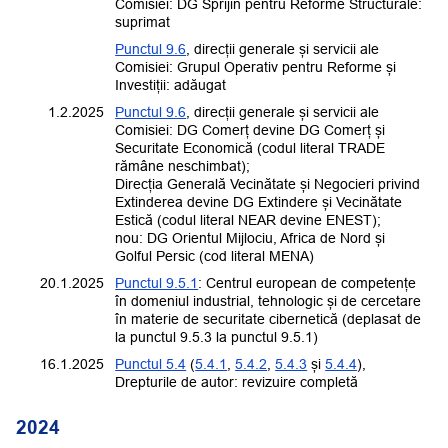
Comisiei: DG Sprijin pentru Reforme Structurale:
suprimat
Punctul 9.6
, direcții generale și servicii ale
Comisiei:
Grupul Operativ pentru Reforme și
Investiții
: adăugat
1.2.2025
Punctul 9.6
, direcții generale și servicii ale
Comisiei: DG Comerț devine
DG Comerț și
Securitate Economică
(codul literal TRADE
rămâne neschimbat);
Direcția Generală Vecinătate și Negocieri privind
Extinderea devine
DG Extindere și Vecinătate
Estică
(codul literal NEAR devine ENEST);
nou:
DG Orientul Mijlociu, Africa de Nord și
Golful Persic
(cod literal MENA)
20.1.2025
Punctul 9.5.1
: Centrul european de competențe
în domeniul industrial, tehnologic și de cercetare
în materie de securitate cibernetică (deplasat de
la punctul 9.5.3 la punctul 9.5.1)
16.1.2025
Punctul 5.4
(
5.4.1
,
5.4.2
,
5.4.3
și
5.4.4
),
Drepturile de autor: revizuire completă
2024