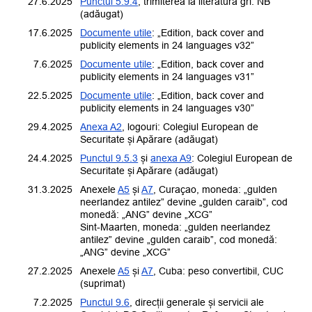
27.6.2025
Punctul 5.9.4
, trimiterea la literatură gri: NB
(adăugat)
17.6.2025
Documente utile
: „Edition, back cover and
publicity elements in 24 languages v32”
7.6.2025
Documente utile
: „Edition, back cover and
publicity elements in 24 languages v31”
22.5.2025
Documente utile
: „Edition, back cover and
publicity elements in 24 languages v30”
29.4.2025
Anexa A2
, logouri:
Colegiul European de
Securitate și Apărare
(adăugat)
24.4.2025
Punctul 9.5.3
și
anexa A9
:
Colegiul European de
Securitate și Apărare
(adăugat)
31.3.2025
Anexele
A5
și
A7
,
Curaçao, moneda: „gulden
neerlandez antilez” devine „gulden caraib”, cod
monedă: „ANG” devine „XCG”
Sint-Maarten, moneda: „gulden neerlandez
antilez” devine „gulden caraib”, cod monedă:
„ANG” devine „XCG”
27.2.2025
Anexele
A5
și
A7
,
Cuba: peso convertibil, CUC
(suprimat)
7.2.2025
Punctul 9.6
, direcții generale și servicii ale