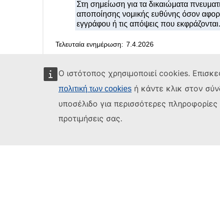
Ο ιστότοπος χρησιμοποιεί cookies. Επισκε
ή κάντε κλικ στον σύ
πολιτική των cookies
υποσέλιδο για περισσότερες πληροφορίες κ
Διοργανικό εγχειρίδιο σύνταξης κειμέ
προτιμήσεις σας.
Τον ιστότοπο αυτό διαχειρίζεται η
Υπηρεσία
Εκδόσεων
της Ευρωπαϊκής Ένωσης
.