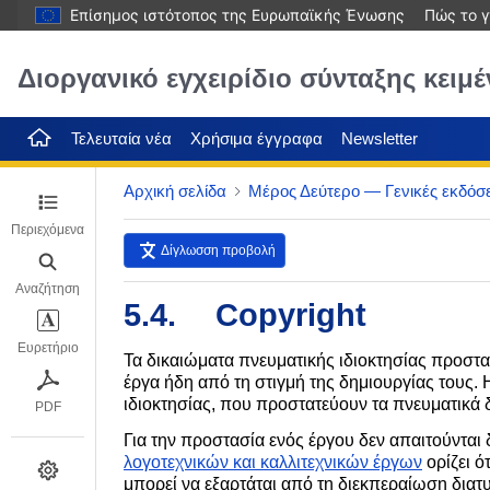
Επίσημος ιστότοπος της Ευρωπαϊκής Ένωσης
Πώς το γ
Διοργανικό εγχειρίδιο σύνταξης κειμ
Τελευταία νέα
Χρήσιμα έγγραφα
Newsletter
Αρχική σελίδα
Mέρος Δεύτερο — Γενικές εκδόσε
Περιεχόμενα
Δίγλωσση προβολή
Αναζήτηση
Ευρετήριο
PDF