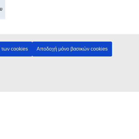
των cookies
Αποδοχή μόνο βασικών cookies
Πληροφορίες
Ποιοι είμαστε
Σχετικά με τον ιστότοπο
Newsletter
Διάγραμμα του ιστότοπου
Αναλυτικά περιεχόμενα
Συνήθεις ερωτήσεις