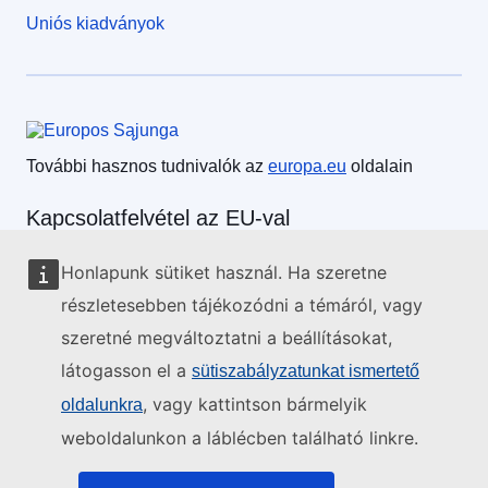
Uniós kiadványok
Európai Unió
További hasznos tudnivalók az
europa.eu
oldalain
Kapcsolatfelvétel az EU-val
Honlapunk sütiket használ. Ha szeretne
Hívjon minket! Telefonszámunk: 00 800 6 7 8 9 10 11
részletesebben tájékozódni a témáról, vagy
Válasszon a többi telefonos kapcsolatfelvételi lehetőség
közül!
szeretné megváltoztatni a beállításokat,
Írjon nekünk kapcsolatfelvételi űrlapunk kitöltésével!
látogasson el a
sütiszabályzatunkat ismertető
, vagy kattintson bármelyik
Jöjjön el személyesen az uniós központok egyikébe!
oldalunkra
weboldalunkon a láblécben található linkre.
Közösségi média