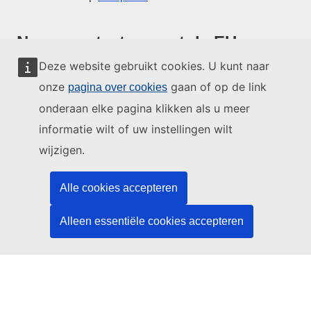
Neem contact op met de EU
Deze website gebruikt cookies. U kunt naar
Bel ons op 00 800 6 7 8 9 10 11
onze
gaan of op de link
pagina over cookies
Andere opties om te bellen
onderaan elke pagina klikken als u meer
Schrijf ons via het contactformulier
informatie wilt of uw instellingen wilt
Ontmoet ons in een van de EU-centra
wijzigen.
Sociale media
Alle cookies accepteren
Zoeken naar sociale-mediakanalen van de EU
Alleen essentiële cookies accepteren
EU-instellingen en -organen
Zoeken naar EU-instellingen en -organen