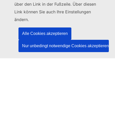
Schreiben Sie uns über unser Kontaktformular
über den Link in der Fußzeile. Über diesen
Link können Sie auch Ihre Einstellungen
Kommen Sie in einem der EU-Zentren vorbei
ändern.
Soziale Medien
Alle Cookies akzeptieren
Social-Media-Kanäle der EU
Nur unbedingt notwendige Cookies akzeptieren
Organe und Einrichtungen der EU
Suche nach Institutionen und Einrichtungen der EU