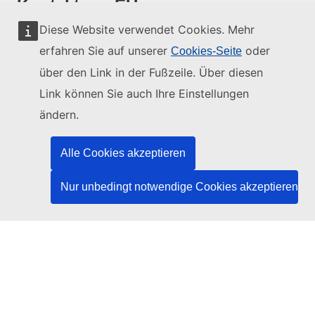
Kontakt zur EU
Diese Website verwendet Cookies. Mehr
Rufen Sie uns an: 00 800 6 7 8 9 10 11
erfahren Sie auf unserer
oder
Cookies-Seite
Weitere Nummern
über den Link in der Fußzeile. Über diesen
Schreiben Sie uns über unser Kontaktformular
Link können Sie auch Ihre Einstellungen
Kommen Sie in einem der EU-Zentren vorbei
ändern.
Soziale Medien
Alle Cookies akzeptieren
Social-Media-Kanäle der EU
Nur unbedingt notwendige Cookies akzeptieren
Organe und Einrichtungen der EU
Suche nach Institutionen und Einrichtungen der EU