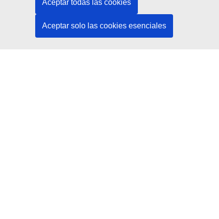
Aceptar todas las cookies
Buscar los canales de la UE en las redes sociales
Aceptar solo las cookies esenciales
Instituciones y organismos de la UE
Buscar todas las instituciones y órganos de la UE