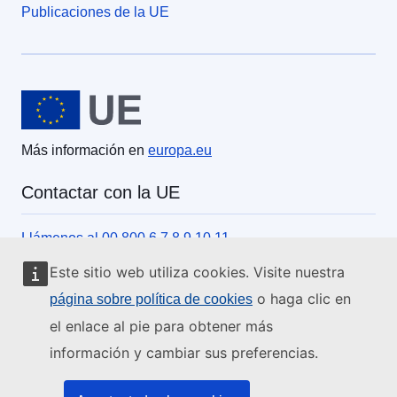
Publicaciones de la UE
Unión Europea
Más información en
europa.eu
Contactar con la UE
Llámenos al 00 800 6 7 8 9 10 11
Utilice otras opciones telefónicas
Este sitio web utiliza cookies. Visite nuestra
Escríbanos a través del formulario de contacto
o haga clic en
página sobre política de cookies
el enlace al pie para obtener más
Venga a conocernos a una de las oficinas de la UE
información y cambiar sus preferencias.
Redes sociales