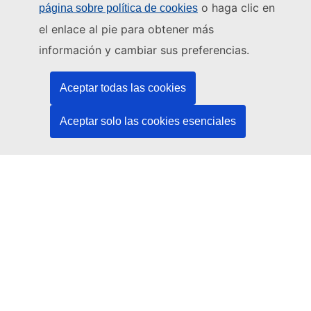
Escríbanos a través del formulario de contacto
o haga clic en
página sobre política de cookies
el enlace al pie para obtener más
Venga a conocernos a una de las oficinas de la UE
información y cambiar sus preferencias.
Redes sociales
Aceptar todas las cookies
Buscar los canales de la UE en las redes sociales
Aceptar solo las cookies esenciales
Instituciones y organismos de la UE
Buscar todas las instituciones y órganos de la UE