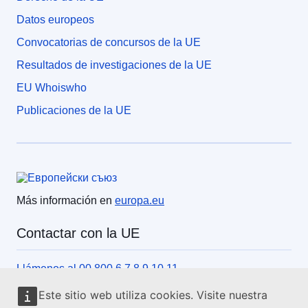
Datos europeos
Convocatorias de concursos de la UE
Resultados de investigaciones de la UE
EU Whoiswho
Publicaciones de la UE
Unión Europea
Más información en
europa.eu
Contactar con la UE
Llámenos al 00 800 6 7 8 9 10 11
Utilice otras opciones telefónicas
Este sitio web utiliza cookies. Visite nuestra