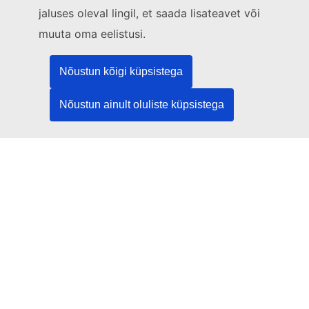
Kirjutage meile kontaktvormi vahendusel
jaluses oleval lingil, et saada lisateavet või
Külastage meid ELi teabekeskuses
muuta oma eelistusi.
Sotsiaalmeedia
Nõustun kõigi küpsistega
Otsige ELi sotsiaalmeedia kanaleid
Nõustun ainult oluliste küpsistega
ELi institutsioonid ja asutused
Otsige kõiki ELi institutsioone ja ameteid