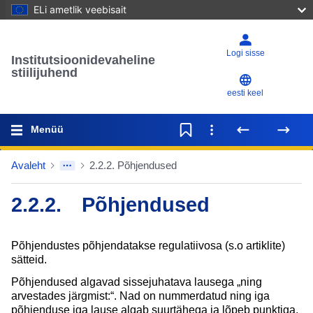
ELi ametlik veebisait
Logi sisse
Institutsioonidevaheline
stiilijuhend
eesti keel
Menüü
Avaleht
2.2.2. Põhjendused