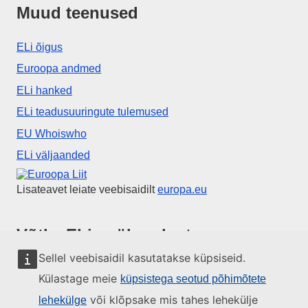
Muud teenused
ELi õigus
Euroopa andmed
ELi hanked
ELi teadusuuringute tulemused
EU Whoiswho
ELi väljaanded
Euroopa Liit
Lisateavet leiate veebisaidilt
europa.eu
Võtke ELiga ühendust
Sellel veebisaidil kasutatakse küpsiseid.
Helistage meile numbril 00 800 6 7 8 9 10 11
Külastage meie
küpsistega seotud põhimõtete
Kasutage ka muid helistamisvõimalusi
või klõpsake mis tahes lehekülje
lehekülge