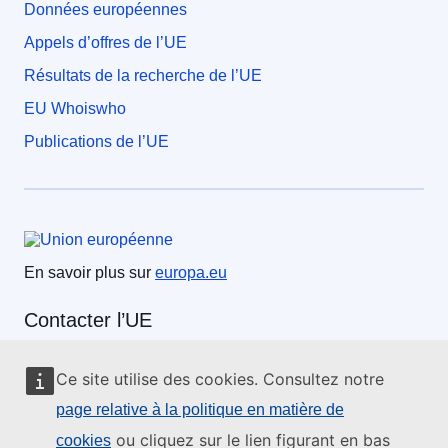
Données européennes
Appels d’offres de l’UE
Résultats de la recherche de l’UE
EU Whoiswho
Publications de l’UE
Union européenne
En savoir plus sur
europa.eu
Contacter l’UE
Appelez-nous au 00 800 6 7 8 9 10 11
Ce site utilise des cookies. Consultez notre
Utilisez d’autres options téléphoniques
page relative à la politique en matière de
Écrivez-nous au moyen de notre formulaire de contact
ou cliquez sur le lien figurant en bas
cookies