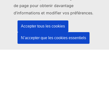
de page pour obtenir davantage
Rencontrez-nous dans un des centres de l’UE
d’informations et modifier vos préférences.
Réseaux sociaux
Accepter tous les cookies
Trouver l’UE sur les réseaux sociaux
N’accepter que les cookies essentiels
Institutions et organes de l’UE
Rechercher tous les organes et institutions de l’UE