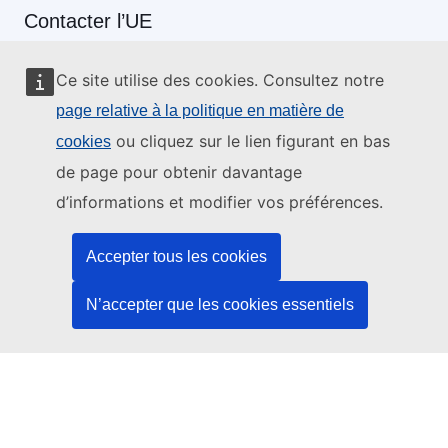
Contacter l’UE
Appelez-nous au 00 800 6 7 8 9 10 11
Ce site utilise des cookies. Consultez notre
Utilisez d’autres options téléphoniques
page relative à la politique en matière de
Écrivez-nous au moyen de notre formulaire de contact
ou cliquez sur le lien figurant en bas
cookies
de page pour obtenir davantage
Rencontrez-nous dans un des centres de l’UE
d’informations et modifier vos préférences.
Réseaux sociaux
Accepter tous les cookies
Trouver l’UE sur les réseaux sociaux
N’accepter que les cookies essentiels
Institutions et organes de l’UE
Rechercher tous les organes et institutions de l’UE