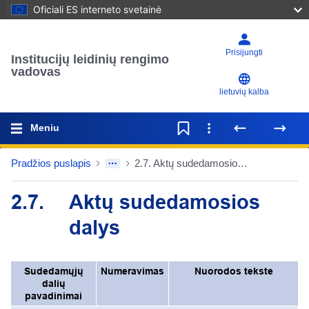
Oficiali ES interneto svetainė
Prisijungti
Institucijų leidinių rengimo
vadovas
lietuvių kalba
Meniu
Pradžios puslapis
2.7. Aktų sudedamosios dalys