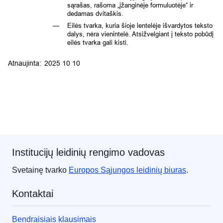
Institucijų leidinių rengimo vadovas
Svetainę tvarko
Europos Sąjungos
leidinių biuras
.
Kontaktai
Bendraisiais klausimais