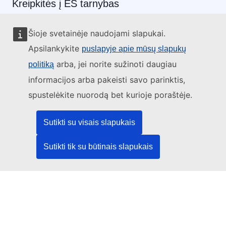
Kreipkitės į ES tarnybas
Skambinkite mums telefonu 00 800 6 7 8 9 10 11
Šioje svetainėje naudojami slapukai.
Pasinaudokite kitomis telefoninio ryšio galimybėmis
Apsilankykite
puslapyje apie mūsų slapukų
Rašykite mums naudodamiesi kontaktine forma
arba, jei norite sužinoti daugiau
politiką
informacijos arba pakeisti savo parinktis,
Susitikime viename iš ES biurų
spustelėkite nuorodą bet kurioje poraštėje.
Socialiniai tinklai
Sutikti su visais slapukais
ES socialinių tinklų kanalai
Sutikti tik su būtinais slapukais
ES institucijos ir įstaigos
ES institucijų ir įstaigų paieška