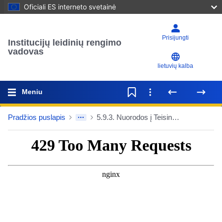
Oficiali ES interneto svetainė
Prisijungti
Institucijų leidinių rengimo
vadovas
lietuvių kalba
Meniu
Pradžios puslapis
5.9.3. Nuorodos į Teisingumo Teismo ir Bendrojo Teismo bylas