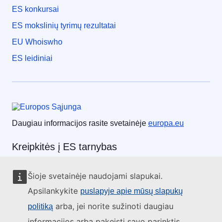
ES konkursai
ES mokslinių tyrimų rezultatai
EU Whoiswho
ES leidiniai
Europos Sąjunga
Daugiau informacijos rasite svetainėje
europa.eu
Kreipkitės į ES tarnybas
Skambinkite mums telefonu 00 800 6 7 8 9 10 11
Šioje svetainėje naudojami slapukai.
Pasinaudokite kitomis telefoninio ryšio galimybėmis
Apsilankykite
puslapyje apie mūsų slapukų
Rašykite mums naudodamiesi kontaktine forma
arba, jei norite sužinoti daugiau
politiką
informacijos arba pakeisti savo parinktis,
Susitikime viename iš ES biurų