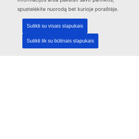
spustelėkite nuorodą bet kurioje poraštėje.
Socialiniai tinklai
Sutikti su visais slapukais
ES socialinių tinklų kanalai
Sutikti tik su būtinais slapukais
ES institucijos ir įstaigos
ES institucijų ir įstaigų paieška