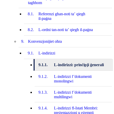
tagħhom
8.1.
Referenzi għan-noti ta’ qiegħ
il‑paġna
8.2.
L-ordni tan-noti ta’ qiegħ il‑paġna
9.
Konvenzjonijiet oħra
9.1.
L-indirizzi
9.1.1.
L-indirizzi: prinċipji ġenerali
9.1.2.
L-indirizzi f’dokumenti
monolingwi
9.1.3.
L-indirizzi f’dokumenti
multilingwi
9.1.4.
L-indirizzi fl‑Istati Membri:
preżentazzjoni u eżempji