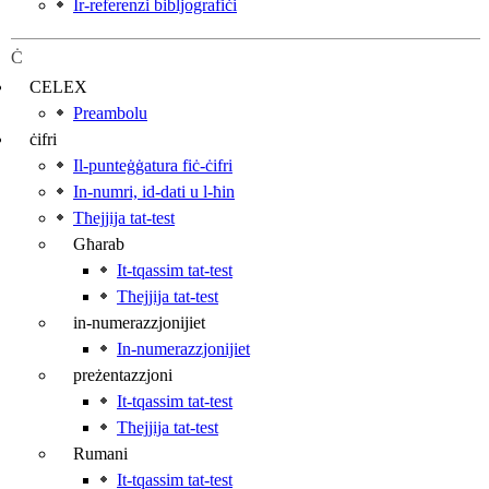
Ir-referenzi bibljografiċi
Ċ
CELEX
Preambolu
ċifri
Il-punteġġatura fiċ-ċifri
In-numri, id‑dati u l‑ħin
Tħejjija tat‑test
Għarab
It-tqassim tat‑test
Tħejjija tat‑test
in-numerazzjonijiet
In-numerazzjonijiet
preżentazzjoni
It-tqassim tat‑test
Tħejjija tat‑test
Rumani
It-tqassim tat‑test