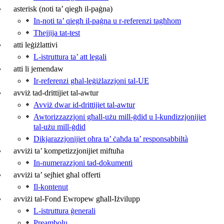
asterisk (noti ta’ qiegħ il‑paġna)
In-noti ta’ qiegħ il‑paġna u r‑referenzi tagħhom
Tħejjija tat‑test
atti leġiżlattivi
L-istruttura ta’ att legali
atti li jemendaw
Ir-referenzi għal‑leġiżlazzjoni tal-UE
avviż tad-drittijiet tal-awtur
Avviż dwar id‑drittijiet tal‑awtur
Awtorizzazzjoni għall‑użu mill‑ġdid u l‑kundizzjonijiet
tal‑użu mill‑ġdid
Dikjarazzjonijiet oħra ta’ ċaħda ta’ responsabbiltà
avviżi ta’ kompetizzjonijiet miftuħa
In-numerazzjoni tad-dokumenti
avviżi ta’ sejħiet għal offerti
Il-kontenut
avviżi tal-Fond Ewropew għall-Iżvilupp
L-istruttura ġenerali
Preambolu