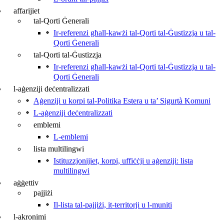
affarijiet
tal-Qorti Ġenerali
Ir-referenzi għall-kawżi tal-Qorti tal-Ġustizzja u tal-
Qorti Ġenerali
tal-Qorti tal-Ġustizzja
Ir-referenzi għall-kawżi tal-Qorti tal-Ġustizzja u tal-
Qorti Ġenerali
l-aġenziji deċentralizzati
Aġenziji u korpi tal-Politika Estera u ta’ Sigurtà Komuni
L-aġenziji deċentralizzati
emblemi
L-emblemi
lista multilingwi
Istituzzjonijiet, korpi, uffiċċji u aġenziji: lista
multilingwi
aġġettiv
pajjiżi
Il-lista tal-pajjiżi, it‑territorji u l‑muniti
l-akronimi