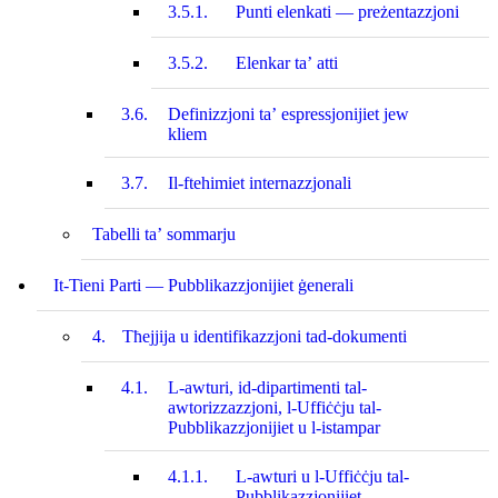
3.5.1.
Punti elenkati — preżentazzjoni
3.5.2.
Elenkar ta’ atti
3.6.
Definizzjoni ta’ espressjonijiet jew
kliem
3.7.
Il-ftehimiet internazzjonali
Tabelli ta’ sommarju
It-Tieni Parti — Pubblikazzjonijiet ġenerali
4.
Tħejjija u identifikazzjoni tad-dokumenti
4.1.
L-awturi, id‑dipartimenti tal-
awtorizzazzjoni, l‑Uffiċċju tal-
Pubblikazzjonijiet u l‑istampar
4.1.1.
L-awturi u l‑Uffiċċju tal-
Pubblikazzjonijiet