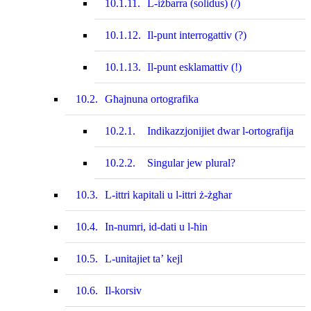
10.1.11.
L-iżbarra (solidus) (/)
10.1.12.
Il-punt interrogattiv (?)
10.1.13.
Il-punt esklamattiv (!)
10.2.
Għajnuna ortografika
10.2.1.
Indikazzjonijiet dwar l‑ortografija
10.2.2.
Singular jew plural?
10.3.
L-ittri kapitali u l‑ittri ż-żgħar
10.4.
In-numri, id‑dati u l‑ħin
10.5.
L-unitajiet ta’ kejl
10.6.
Il-korsiv