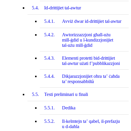
5.4.
Id‑drittijiet tal‑awtur
5.4.1.
Avviż dwar id‑drittijiet tal‑awtur
5.4.2.
Awtorizzazzjoni għall‑użu
mill‑ġdid u l‑kundizzjonijiet
tal‑użu mill‑ġdid
5.4.3.
Elementi protetti bid‑drittijiet
tal‑awtur użati f’pubblikazzjoni
5.4.4.
Dikjarazzjonijiet oħra ta’ ċaħda
ta’ responsabbiltà
5.5.
Testi preliminari u finali
5.5.1.
Dedika
5.5.2.
Il-kelmtejn ta’ qabel, il‑prefazju
u d-daħla