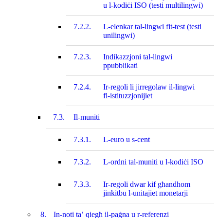
u l‑kodiċi ISO (testi multilingwi)
7.2.2.
L-elenkar tal-lingwi fit-test (testi
unilingwi)
7.2.3.
Indikazzjoni tal-lingwi
ppubblikati
7.2.4.
Ir-regoli li jirregolaw il‑lingwi
fl‑istituzzjonijiet
7.3.
Il-muniti
7.3.1.
L-euro u s-cent
7.3.2.
L-ordni tal-muniti u l‑kodiċi ISO
7.3.3.
Ir-regoli dwar kif għandhom
jinkitbu l‑unitajiet monetarji
8.
In-noti ta’ qiegħ il‑paġna u r‑referenzi