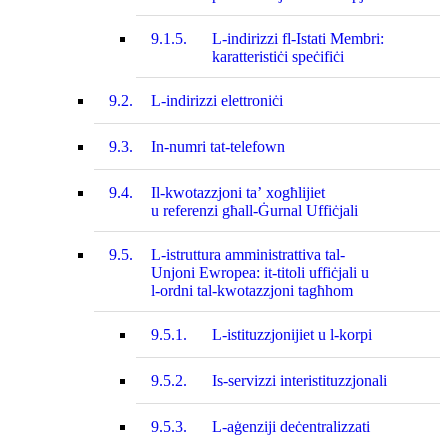
9.1.5.
L-indirizzi fl‑Istati Membri:
karatteristiċi speċifiċi
9.2.
L-indirizzi elettroniċi
9.3.
In-numri tat‑telefown
9.4.
Il-kwotazzjoni ta’ xogħlijiet
u referenzi għall-Ġurnal Uffiċjali
9.5.
L-istruttura amministrattiva tal-
Unjoni Ewropea: it‑titoli uffiċjali u
l‑ordni tal‑kwotazzjoni tagħhom
9.5.1.
L-istituzzjonijiet u l‑korpi
9.5.2.
Is-servizzi interistituzzjonali
9.5.3.
L-aġenziji deċentralizzati