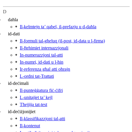
D
daħla
Il-kelmtejn ta’ qabel, il‑prefazju u d-daħla
id-dati
Il-formuli tal-għeluq (il‑post, id‑data u l‑firma)
Il-ftehimiet internazzjonali
In-numerazzjoni tal-atti
In-numri, id‑dati u l‑ħin
Ir-referenza għal atti oħrajn
L-ordni tat‑Trattati
id-deċimali
Il-punteġġatura fiċ-ċifri
L-unitajiet ta’ kejl
Tħejjija tat‑test
id-deċiżjonijiet
Il-klassifikazzjoni tal-atti
Il-kontenut