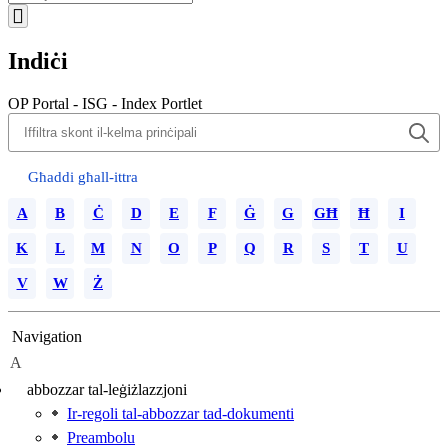
Indiċi
OP Portal - ISG - Index Portlet
Għaddi għall-ittra
A
B
Ċ
D
E
F
Ġ
G
GĦ
Ħ
I
K
L
M
N
O
P
Q
R
S
T
U
V
W
Ż
Navigation
A
abbozzar tal-leġiżlazzjoni
Ir-regoli tal-abbozzar tad-dokumenti
Preambolu