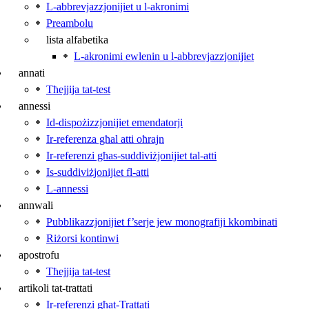
L-abbrevjazzjonijiet u l‑akronimi
Preambolu
lista alfabetika
L-akronimi ewlenin u l‑abbrevjazzjonijiet
annati
Tħejjija tat‑test
annessi
Id-dispożizzjonijiet emendatorji
Ir-referenza għal atti oħrajn
Ir-referenzi għas-suddiviżjonijiet tal-atti
Is-suddiviżjonijiet fl-atti
L-annessi
annwali
Pubblikazzjonijiet f’serje jew monografiji kkombinati
Riżorsi kontinwi
apostrofu
Tħejjija tat‑test
artikoli tat‑trattati
Ir-referenzi għat-Trattati