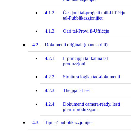
4.1.2.
Ġestjoni tal-proġetti mill-Uffiċċju
tal-Pubblikazzjonijiet
4.1.3.
Qari tal-Provi fl‑Uffiċċju
4.2.
Dokumenti oriġinali (manuskritti)
4.2.1.
Il-prinċipju ta’ katina tal-
produzzjoni
4.2.2.
Struttura loġika tad-dokumenti
4.2.3.
Tħejjija tat‑test
4.2.4.
Dokumenti camera-ready, lesti
għar-riproduzzjoni
4.3.
Tipi ta’ pubblikazzjonijiet