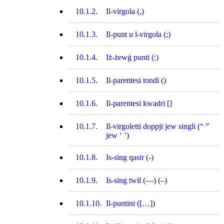
10.1.2.
Il-virgola (,)
10.1.3.
Il-punt u l‑virgola (;)
10.1.4.
Iż-żewġ punti (:)
10.1.5.
Il-parentesi tondi ()
10.1.6.
Il-parentesi kwadri []
10.1.7.
Il-virgoletti doppji jew singli (“ ”
jew ‘ ’)
10.1.8.
Is-sing qasir (-)
10.1.9.
Is-sing twil (—) (–)
10.1.10.
Il-puntini ([…])