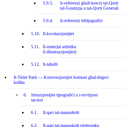
5.9.3.
Ir-referenzi għall-kawżi tal-Qorti
tal-Ġustizzja u tal-Qorti Ġenerali
5.9.4.
Ir-referenzi bibljografiċi
5.10.
Il-kwotazzjonijiet
5.11.
Il-materjal artistiku
(l‑illustrazzjonijiet)
5.12.
It-tabelli
It-Tielet Parti — Konvenzjonijiet komuni għal‑lingwi
kollha
6.
Istruzzjonijiet tipografiċi u r‑reviżjoni
tat‑test
6.1.
Il-qari tal-manuskritt
6.2.
Il-qari tal-manuskritt elettroniku