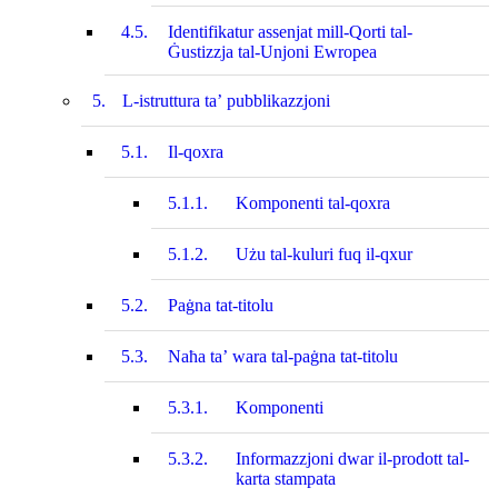
4.5.
Identifikatur assenjat mill-Qorti tal-
Ġustizzja tal-Unjoni Ewropea
5.
L-istruttura ta’ pubblikazzjoni
5.1.
Il-qoxra
5.1.1.
Komponenti tal-qoxra
5.1.2.
Użu tal-kuluri fuq il‑qxur
5.2.
Paġna tat‑titolu
5.3.
Naħa ta’ wara tal-paġna tat‑titolu
5.3.1.
Komponenti
5.3.2.
Informazzjoni dwar il‑prodott tal-
karta stampata