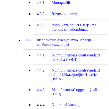
4.3.1.
Monografiji
4.3.2.
Riżorsi kontinwi
4.3.3.
Pubblikazzjonijiet f’serje jew
monografiji kkombinati
4.4.
Identifikaturi assenjati mill-Uffiċċju
tal-Pubblikazzjonijiet
4.4.1.
Numru internazzjonali standard
tal-kotba (ISBN)
4.4.2.
Numru internazzjonali standard
tal-pubblikazzjonijiet fis-serje
(ISSN)
4.4.3.
Identifikatur ta’ oġġett diġitali
(DOI)
4.4.4.
Numru tal-katalogu