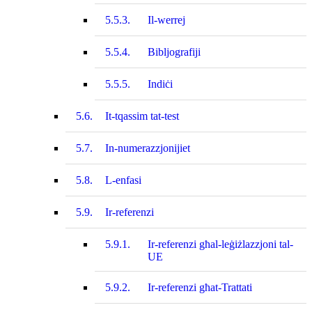
5.5.3.
Il-werrej
5.5.4.
Bibljografiji
5.5.5.
Indiċi
5.6.
It-tqassim tat‑test
5.7.
In-numerazzjonijiet
5.8.
L-enfasi
5.9.
Ir-referenzi
5.9.1.
Ir-referenzi għal‑leġiżlazzjoni tal-
UE
5.9.2.
Ir-referenzi għat-Trattati