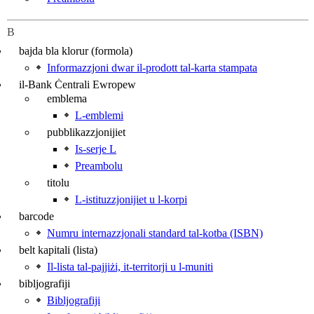
B
bajda bla klorur (formola)
Informazzjoni dwar il‑prodott tal-karta stampata
il-Bank Ċentrali Ewropew
emblema
L-emblemi
pubblikazzjonijiet
Is-serje L
Preambolu
titolu
L-istituzzjonijiet u l‑korpi
barcode
Numru internazzjonali standard tal-kotba (ISBN)
belt kapitali (lista)
Il-lista tal-pajjiżi, it‑territorji u l‑muniti
bibljografiji
Bibljografiji