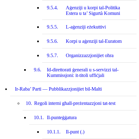
9.5.4.
Aġenziji u korpi tal-Politika
Estera u ta’ Sigurtà Komuni
9.5.5.
L-aġenziji eżekuttivi
9.5.6.
Korpi u aġenziji tal-Euratom
9.5.7.
Organizzazzjonijiet oħra
9.6.
Id-direttorati ġenerali u s-servizzi tal-
Kummissjoni: it-titoli uffiċjali
Ir-Raba’ Parti — Pubblikazzjonijiet bil-Malti
10.
Regoli interni għall-preżentazzjoni tat‑test
10.1.
Il-punteġġatura
10.1.1.
Il-punt (.)