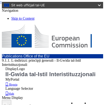
Sit web uffiċjali tal-UE
Navigation
Skip to Content
Publications Office of the EU
9.1.1. L-indirizzi: prinċipji ġenerali - Il-Gwida tal-Istil
Interistituzzjonali
DisplayLogo
Il-Gwida tal-Istil Interistituzzjonali
MyPortal
Illoggja
Language Selector
Malti
Menu Display