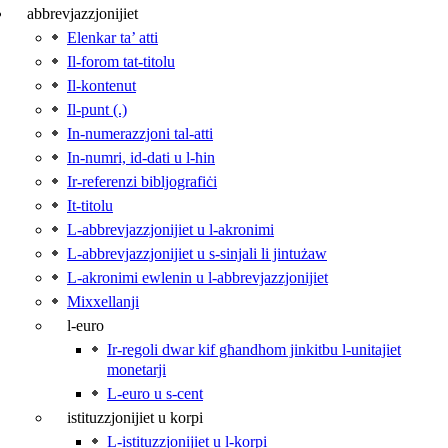
abbrevjazzjonijiet
Elenkar ta’ atti
Il-forom tat‑titolu
Il-kontenut
Il-punt (.)
In-numerazzjoni tal-atti
In-numri, id‑dati u l‑ħin
Ir-referenzi bibljografiċi
It-titolu
L-abbrevjazzjonijiet u l‑akronimi
L-abbrevjazzjonijiet u s-sinjali li jintużaw
L-akronimi ewlenin u l‑abbrevjazzjonijiet
Mixxellanji
l-euro
Ir-regoli dwar kif għandhom jinkitbu l‑unitajiet
monetarji
L-euro u s-cent
istituzzjonijiet u korpi
L-istituzzjonijiet u l‑korpi