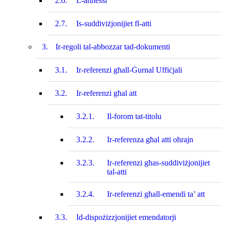
2.6.
L-annessi
2.7.
Is-suddiviżjonijiet fl-atti
3.
Ir-regoli tal-abbozzar tad-dokumenti
3.1.
Ir-referenzi għall-Ġurnal Uffiċjali
3.2.
Ir-referenzi għal att
3.2.1.
Il-forom tat‑titolu
3.2.2.
Ir-referenza għal atti oħrajn
3.2.3.
Ir-referenzi għas-suddiviżjonijiet
tal-atti
3.2.4.
Ir-referenzi għall-emendi ta’ att
3.3.
Id-dispożizzjonijiet emendatorji