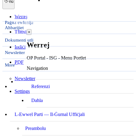
Żid
Immaniġġja l-
Menù
bookmark
bookmarks
Saret il-
Werrej
bookmark
Paġna ewlenija
Aħbarijiet
Tfittxija
×
Dokumenti utli
Werrej
Indiċi
Newsletter
OP Portal - ISG - Menu Portlet
PDF
More
Navigation
Newsletter
Referenzi
Settings
Daħla
L-Ewwel Parti — Il-Ġurnal Uffiċjali
Preambolu