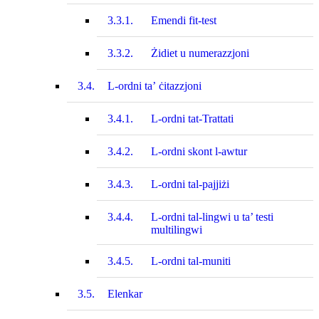
3.3.1.
Emendi fit-test
3.3.2.
Żidiet u numerazzjoni
3.4.
L-ordni ta’ ċitazzjoni
3.4.1.
L-ordni tat‑Trattati
3.4.2.
L-ordni skont l‑awtur
3.4.3.
L-ordni tal-pajjiżi
3.4.4.
L-ordni tal-lingwi u ta’ testi
multilingwi
3.4.5.
L-ordni tal-muniti
3.5.
Elenkar