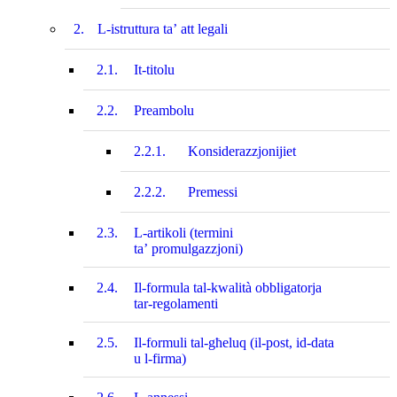
2.
L-istruttura ta’ att legali
2.1.
It-titolu
2.2.
Preambolu
2.2.1.
Konsiderazzjonijiet
2.2.2.
Premessi
2.3.
L-artikoli (termini
ta’ promulgazzjoni)
2.4.
Il-formula tal-kwalità obbligatorja
tar-regolamenti
2.5.
Il-formuli tal-għeluq (il‑post, id‑data
u l‑firma)