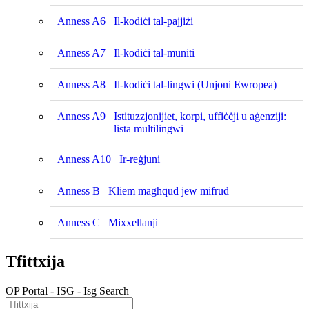
Anness A6
Il-kodiċi tal-pajjiżi
Anness A7
Il-kodiċi tal-muniti
Anness A8
Il-kodiċi tal-lingwi (Unjoni Ewropea)
Anness A9
Istituzzjonijiet, korpi, uffiċċji u aġenziji:
lista multilingwi
Anness A10
Ir-reġjuni
Anness B
Kliem magħqud jew mifrud
Anness C
Mixxellanji
Tfittxija
OP Portal - ISG - Isg Search