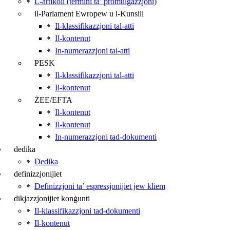
L-artikoli (termini ta’ promulgazzjoni)
il-Parlament Ewropew u l‑Kunsill
Il-klassifikazzjoni tal-atti
Il-kontenut
In-numerazzjoni tal-atti
PESK
Il-klassifikazzjoni tal-atti
Il-kontenut
ŻEE/EFTA
Il-kontenut
Il-kontenut
In-numerazzjoni tad-dokumenti
dedika
Dedika
definizzjonijiet
Definizzjoni ta’ espressjonijiet jew kliem
dikjazzjonijiet konġunti
Il-klassifikazzjoni tad-dokumenti
Il-kontenut