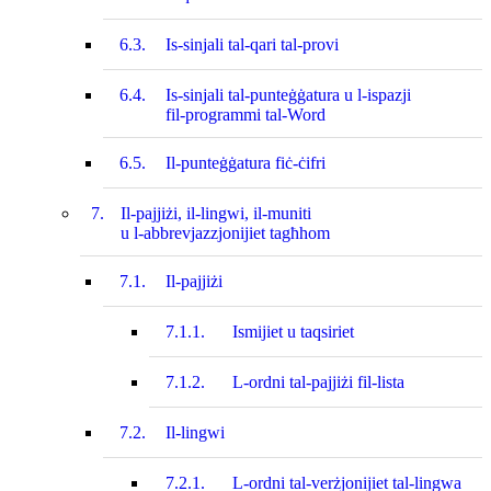
6.3.
Is-sinjali tal-qari tal-provi
6.4.
Is-sinjali tal-punteġġatura u l‑ispazji
fil-programmi tal-Word
6.5.
Il-punteġġatura fiċ-ċifri
7.
Il-pajjiżi, il‑lingwi, il‑muniti
u l‑abbrevjazzjonijiet tagħhom
7.1.
Il-pajjiżi
7.1.1.
Ismijiet u taqsiriet
7.1.2.
L-ordni tal-pajjiżi fil-lista
7.2.
Il-lingwi
7.2.1.
L-ordni tal-verżjonijiet tal-lingwa