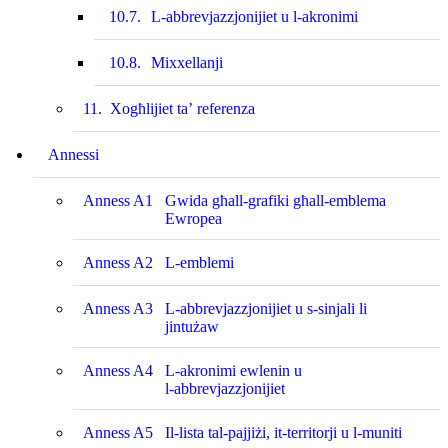
10.7.
L-abbrevjazzjonijiet u l‑akronimi
10.8.
Mixxellanji
11.
Xogħlijiet ta’ referenza
Annessi
Anness A1
Gwida għall-grafiki għall-emblema
Ewropea
Anness A2
L-emblemi
Anness A3
L-abbrevjazzjonijiet u s-sinjali li
jintużaw
Anness A4
L-akronimi ewlenin u
l‑abbrevjazzjonijiet
Anness A5
Il-lista tal-pajjiżi, it‑territorji u l‑muniti