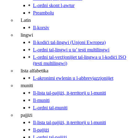
L-ordni skont l‑awtur
Preambolu
Latin
Il-korsiv
lingwi
Il-kodiċi tal-lingwi (Unjoni Ewropea)
L-ordni tal-lingwi u ta’ testi multilingwi
L-ordni tal-verżjonijiet tal-lingwa u l‑kodiċi ISO
(testi multilingwi)
lista alfabetika
L-akronimi ewlenin u l‑abbrevjazzjonijiet
muniti
Il-lista tal-pajjiżi, it‑territorji u l‑muniti
Il-muniti
L-ordni tal-muniti
pajjiżi
Il-lista tal-pajjiżi, it‑territorji u l‑muniti
Il-pajjiżi
L-ordni tal-pajjiżi