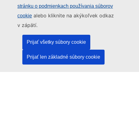
Iné spôsoby, ako nás kontaktovať telefonicky
stránku o podmienkach používania súborov
Napíšte nám cez kontaktný formulár
alebo kliknite na akýkoľvek odkaz
cookie
Navštívte nás v niektorom z centier EÚ
v zápätí.
Sociálne médiá
Prijať všetky súbory cookie
Kanály EÚ na sociálnych médiách
Prijať len základné súbory cookie
Inštitúcie a orgány EÚ
Vyhľadávanie všetkých inštitúcií a orgánov EÚ