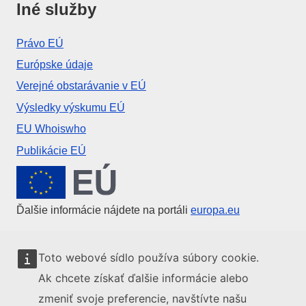
Iné služby
Právo EÚ
Európske údaje
Verejné obstarávanie v EÚ
Výsledky výskumu EÚ
EU Whoiswho
Publikácie EÚ
Európska únia
Ďalšie informácie nájdete na portáli
europa.eu
Kontaktujte EÚ
Toto webové sídlo používa súbory cookie.
Ak chcete získať ďalšie informácie alebo
Zavolajte nám na číslo 00 800 6 7 8 9 10 11
zmeniť svoje preferencie, navštívte našu