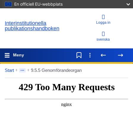
En officiell EU-webbplats
Interinstitutionella
Logga in
publikationshandboken
svenska
Meny
Start
9.5.5 Genomförandeorgan