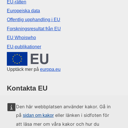
EU-rätten
Europeiska data
Offentlig upphandling i EU
Forskningsresultat från EU
EU Whoiswho
EU-publikationer
Europeiska unionen
Upptäck mer på
europa.eu
Kontakta EU
Ring 00 800 6 7 8 9 10 11
Den här webbplatsen använder kakor. Gå in
Ring andra nummer
på
eller länken i sidfoten för
sidan om kakor
Skriv till oss via kontaktformuläret
att läsa mer om våra kakor och hur du