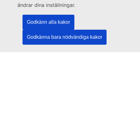
Besök ett EU-centrum
ändrar dina inställningar.
Sociala medier
Godkänn alla kakor
Hitta oss i sociala medier
Godkänna bara nödvändiga kakor
EU:s institutioner och organ
Hitta alla EU-institutioner och EU-organ