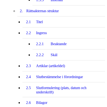
2.
Rättsakternas struktur
2.1
Titel
2.2
Ingress
2.2.1
Beaktande
2.2.2
Skäl
2.3
Artiklar (artikeldel)
2.4
Slutbestämmelse i förordningar
2.5
Slutformulering (plats, datum och
underskrift)
2.6
Bilagor