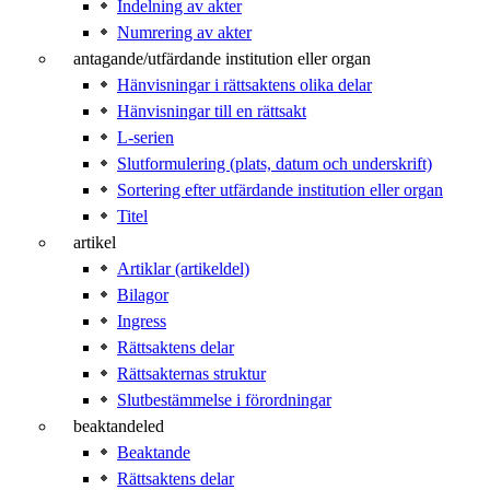
Indelning av akter
Numrering av akter
antagande/utfärdande institution eller organ
Hänvisningar i rättsaktens olika delar
Hänvisningar till en rättsakt
L-serien
Slutformulering (plats, datum och underskrift)
Sortering efter utfärdande institution eller organ
Titel
artikel
Artiklar (artikeldel)
Bilagor
Ingress
Rättsaktens delar
Rättsakternas struktur
Slutbestämmelse i förordningar
beaktandeled
Beaktande
Rättsaktens delar