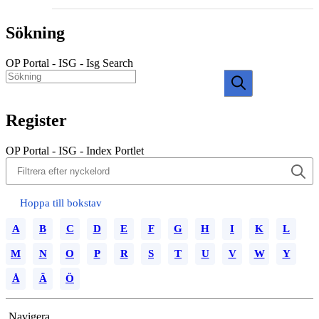
Sökning
OP Portal - ISG - Isg Search
Register
OP Portal - ISG - Index Portlet
Hoppa till bokstav
A
B
C
D
E
F
G
H
I
K
L
M
N
O
P
R
S
T
U
V
W
Y
Å
Ä
Ö
Navigera