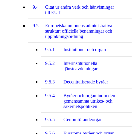
9.4
Citat ur andra verk och hänvisningar
till EUT
9.5
Europeiska unionens administrativa
struktur: officiella benämningar och
uppräkningsordning
9.5.1
Institutioner och organ
9.5.2
Interinstitutionella
tjänsteavdelningar
9.5.3
Decentraliserade byråer
9.5.4
Byråer och organ inom den
gemensamma utrikes- och
säkerhetspolitiken
9.5.5
Genomförandeorgan
9.5.6
Euratoms byråer och organ