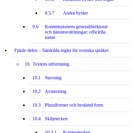
9.5.7
Andra byråer
9.6
Kommissionens generaldirektorat
och tjänsteavdelningar: officiella
namn
Fjärde delen – Särskilda regler för svenska språket
10.
Textens utformning
10.1
Stavning
10.2
Avstavning
10.3
Pluralformer och bestämd form
10.4
Skiljetecken
10.4.1
Kommatecken