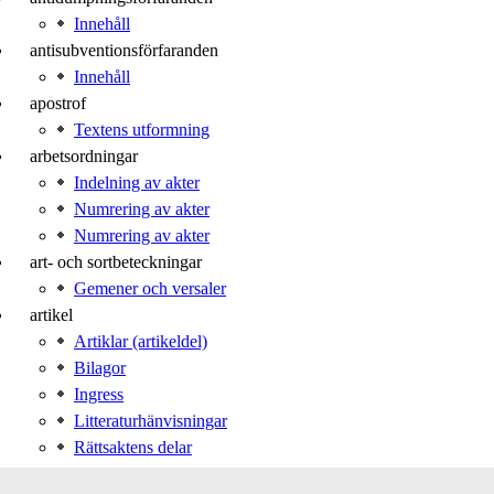
Innehåll
antisubventionsförfaranden
Innehåll
apostrof
Textens utformning
arbetsordningar
Indelning av akter
Numrering av akter
Numrering av akter
art- och sortbeteckningar
Gemener och versaler
artikel
Artiklar (artikeldel)
Bilagor
Ingress
Litteraturhänvisningar
Rättsaktens delar
Rättsakternas struktur