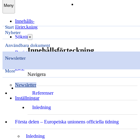
Hantera bokmärken
Meny
Innehålls­
förteckning
Start
Nyheter
Sökning
×
Användbara dokument
Innehålls­förteckning
Register
Newsletter
OP Portal - ISG - Menu Portlet
PDF
More
Navigera
Newsletter
Referenser
Inställningar
Inledning
Första delen – Europeiska unionens officiella tidning
Inledning