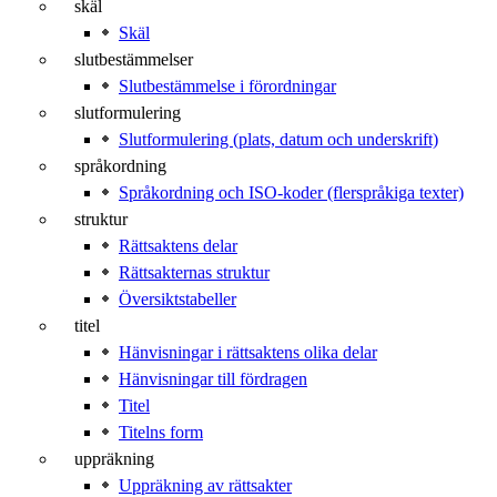
skäl
Skäl
slutbestämmelser
Slutbestämmelse i förordningar
slutformulering
Slutformulering (plats, datum och underskrift)
språkordning
Språkordning och ISO-koder (flerspråkiga texter)
struktur
Rättsaktens delar
Rättsakternas struktur
Översiktstabeller
titel
Hänvisningar i rättsaktens olika delar
Hänvisningar till fördragen
Titel
Titelns form
uppräkning
Uppräkning av rättsakter