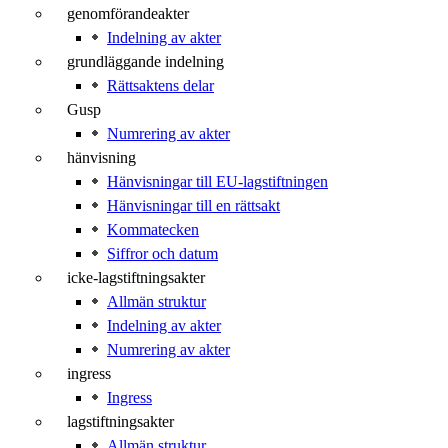
genomförandeakter
Indelning av akter
grundläggande indelning
Rättsaktens delar
Gusp
Numrering av akter
hänvisning
Hänvisningar till EU-lagstiftningen
Hänvisningar till en rättsakt
Kommatecken
Siffror och datum
icke-lagstiftningsakter
Allmän struktur
Indelning av akter
Numrering av akter
ingress
Ingress
lagstiftningsakter
Allmän struktur