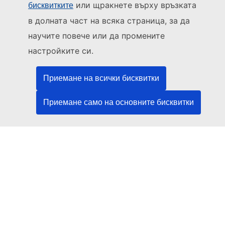
Използвайте други телефонни номера
или щракнете върху връзката
бисквитките
Пишете ни чрез нашия формуляр за връзка
в долната част на всяка страница, за да
научите повече или да промените
Срещнете се с нас в център на ЕС
настройките си.
Социални медии
Приемане на всички бисквитки
ЕС в социалните медии
Приемане само на основните бисквитки
Институции и органи на ЕС
ърсене на всички институции и органи на ЕС