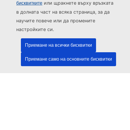
Използвайте други телефонни номера
или щракнете върху връзката
бисквитките
Пишете ни чрез нашия формуляр за връзка
в долната част на всяка страница, за да
научите повече или да промените
Срещнете се с нас в център на ЕС
настройките си.
Социални медии
Приемане на всички бисквитки
ЕС в социалните медии
Приемане само на основните бисквитки
Институции и органи на ЕС
ърсене на всички институции и органи на ЕС