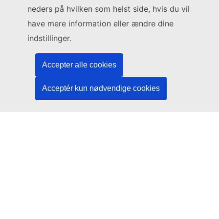
Skriv til os via vores kontaktformular
neders på hvilken som helst side, hvis du vil
have mere information eller ændre dine
Mød os på et af EU-centrene
indstillinger.
Sociale medier
Accepter alle cookies
Søg efter EU på de sociale medier
Acceptér kun nødvendige cookies
EU-institutioner og -organer
Søg efter alle EU-institutioner og -organer