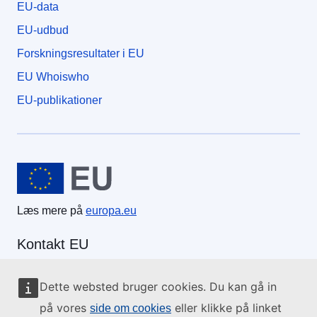
EU-data
EU-udbud
Forskningsresultater i EU
EU Whoiswho
EU-publikationer
Den Europæiske Union
Læs mere på
europa.eu
Kontakt EU
Ring til os på 00 800 6 7 8 9 10 11
Dette websted bruger cookies. Du kan gå in
Brug andre telefonnumre
på vores
eller klikke på linket
side om cookies