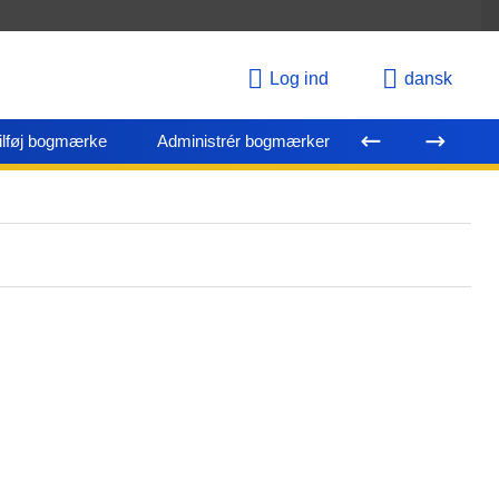
Log ind
dansk
ilføj bogmærke
Administrér bogmærker