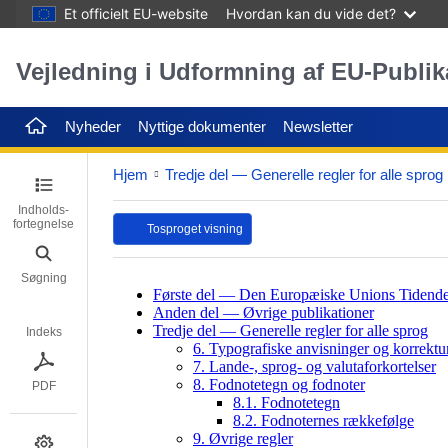
Et officielt EU-website
Hvordan kan du vide det?
Vejledning i Udformning af EU-Publik
Nyheder
Nyttige dokumenter
Newsletter
Hjem
Tredje del — Generelle regler for alle sprog
Indholds­
fortegnelse
Tosproget visning
Søgning
Indeks
PDF