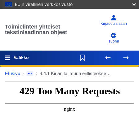
EU:n virallinen verkkosivusto
Kirjaudu sisään
Toimielinten yhteiset
tekstinlaadinnan ohjeet
suomi
Valikko
Etusivu
4.4.1 Kirjan tai muun erillisteoksen kansainvälinen standarditunnus (ISBN)