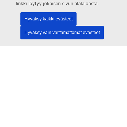
Käy EU:n tiedotuspisteessä
linkki löytyy jokaisen sivun alalaidasta.
Sosiaalinen media
Hyväksy kaikki evästeet
EU sosiaalisessa mediassa
Hyväksy vain välttämättömät evästeet
EU:n toimielimet ja muut elimet
Haku EU:n toimielimistä ja elimistä