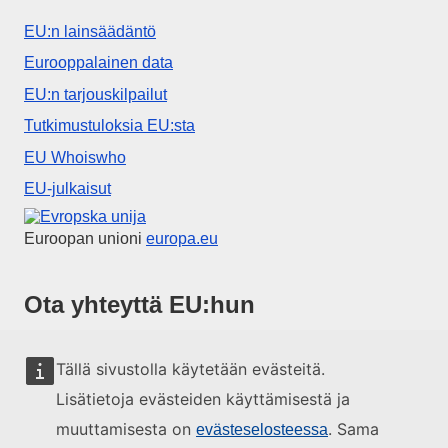
EU:n lainsäädäntö
Eurooppalainen data
EU:n tarjouskilpailut
Tutkimustuloksia EU:sta
EU Whoiswho
EU-julkaisut
Euroopan unioni
Euroopan unioni
europa.eu
Ota yhteyttä EU:hun
Soita numeroon 00 800 6 7 8 9 10 11
Tällä sivustolla käytetään evästeitä.
Käytä muita soittomahdollisuuksia
Lisätietoja evästeiden käyttämisestä ja
Lähetä viesti yhteydenottolomakkeella
muuttamisesta on
. Sama
evästeselosteessa