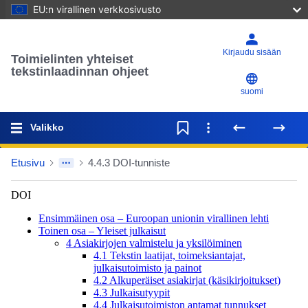
EU:n virallinen verkkosivusto
Kirjaudu sisään
Toimielinten yhteiset
tekstinlaadinnan ohjeet
suomi
Valikko
Etusivu
4.4.3 DOI-tunniste