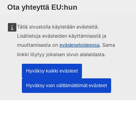
Ota yhteyttä EU:hun
Soita numeroon 00 800 6 7 8 9 10 11
Tällä sivustolla käytetään evästeitä.
Käytä muita soittomahdollisuuksia
Lisätietoja evästeiden käyttämisestä ja
Lähetä viesti yhteydenottolomakkeella
muuttamisesta on
. Sama
evästeselosteessa
Käy EU:n tiedotuspisteessä
linkki löytyy jokaisen sivun alalaidasta.
Sosiaalinen media
Hyväksy kaikki evästeet
EU sosiaalisessa mediassa
Hyväksy vain välttämättömät evästeet
EU:n toimielimet ja muut elimet
Haku EU:n toimielimistä ja elimistä