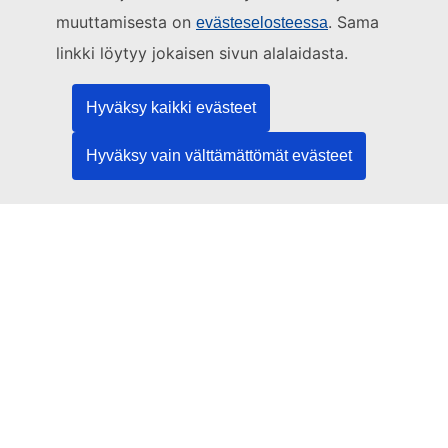
muuttamisesta on
. Sama
Käy EU:n tiedotuspisteessä
evästeselosteessa
linkki löytyy jokaisen sivun alalaidasta.
Sosiaalinen media
Hyväksy kaikki evästeet
EU sosiaalisessa mediassa
Hyväksy vain välttämättömät evästeet
EU:n toimielimet ja muut elimet
Haku EU:n toimielimistä ja elimistä