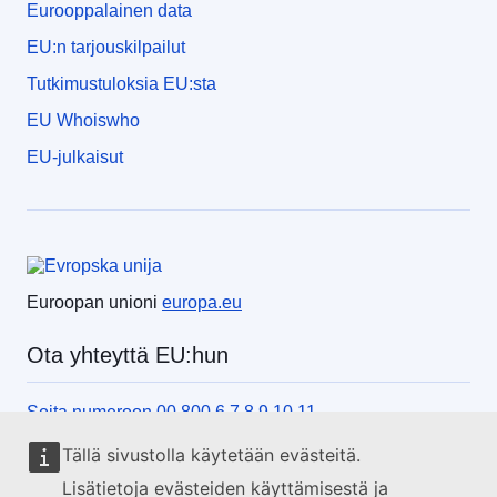
Eurooppalainen data
EU:n tarjouskilpailut
Tutkimustuloksia EU:sta
EU Whoiswho
EU-julkaisut
Euroopan unioni
Euroopan unioni
europa.eu
Ota yhteyttä EU:hun
Soita numeroon 00 800 6 7 8 9 10 11
Käytä muita soittomahdollisuuksia
Tällä sivustolla käytetään evästeitä.
Lähetä viesti yhteydenottolomakkeella
Lisätietoja evästeiden käyttämisestä ja