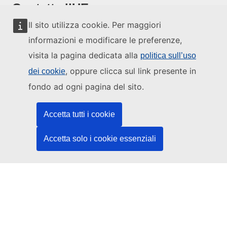
Contatta l’UE
Il sito utilizza cookie. Per maggiori
Chiamaci al numero 00 800 6 7 8 9 10 11
informazioni e modificare le preferenze,
Usa altre opzioni telefoniche
visita la pagina dedicata alla
politica sull’uso
Scrivici usando l’apposito modulo
, oppure clicca sul link presente in
dei cookie
Incontraci presso uno dei centri dell’UE
fondo ad ogni pagina del sito.
Social media
Accetta tutti i cookie
Cerca i canali social dell’UE
Accetta solo i cookie essenziali
Istituzioni e organi dell’UE
Cerca tutte le istituzioni e gli organi dell’UE