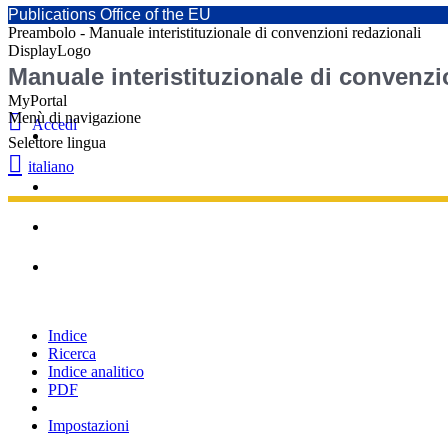
Publications Office of the EU
Preambolo - Manuale interistituzionale di convenzioni redazionali
DisplayLogo
Manuale interistituzionale di convenzi
MyPortal
Menù di navigazione
Accedi
Selettore lingua
italiano
Novità
Documenti utili
Newsletter
Indice
Ricerca
Indice analitico
PDF
Impostazioni