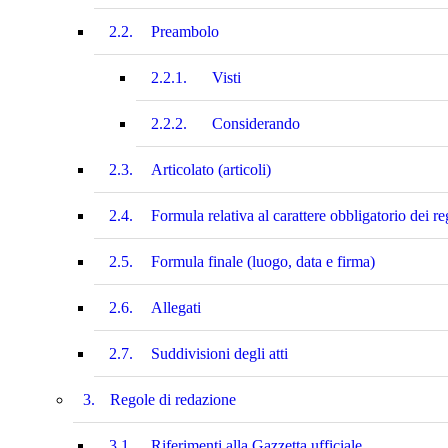
2.2.
Preambolo
2.2.1.
Visti
2.2.2.
Considerando
2.3.
Articolato (articoli)
2.4.
Formula relativa al carattere obbligatorio dei r
2.5.
Formula finale (luogo, data e firma)
2.6.
Allegati
2.7.
Suddivisioni degli atti
3.
Regole di redazione
3.1.
Riferimenti alla Gazzetta ufficiale