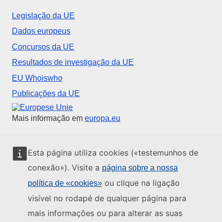
Legislação da UE
Dados europeus
Concursos da UE
Resultados de investigação da UE
EU Whoiswho
Publicações da UE
União Europeia
Mais informação em
europa.eu
Contacte a UE
Esta página utiliza cookies («testemunhos de
conexão»). Visite a
página sobre a nossa
Telefone-nos: 00 800 6 7 8 9 10 11
ou clique na ligação
política de «cookies»
Veja outros contactos telefónicos
visível no rodapé de qualquer página para
Chegue a nós pelo nosso formulário
mais informações ou para alterar as suas