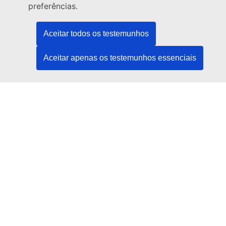
Venha ter connosco a um centro da UE
preferências.
Redes sociais
Aceitar todos os testemunhos
Encontre os canais da UE nas redes sociais
Aceitar apenas os testemunhos essenciais
Instituições e organismos da UE
Pesquisar todas as instituições e órgãos da UE