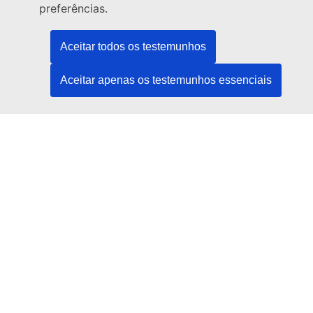
Venha ter connosco a um centro da UE
preferências.
Redes sociais
Aceitar todos os testemunhos
Encontre os canais da UE nas redes sociais
Aceitar apenas os testemunhos essenciais
Instituições e organismos da UE
Pesquisar todas as instituições e órgãos da UE