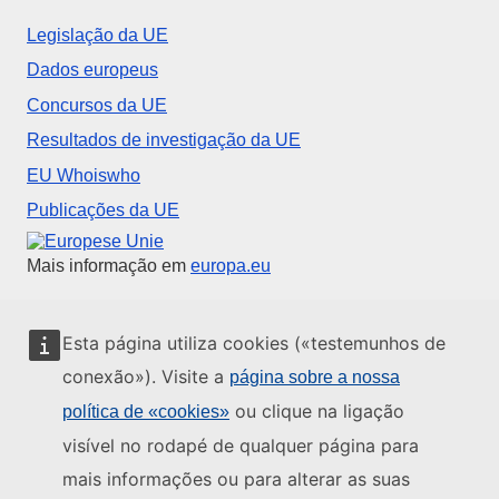
Legislação da UE
Dados europeus
Concursos da UE
Resultados de investigação da UE
EU Whoiswho
Publicações da UE
União Europeia
Mais informação em
europa.eu
Contacte a UE
Esta página utiliza cookies («testemunhos de
conexão»). Visite a
página sobre a nossa
Telefone-nos: 00 800 6 7 8 9 10 11
ou clique na ligação
política de «cookies»
Veja outros contactos telefónicos
visível no rodapé de qualquer página para
Chegue a nós pelo nosso formulário
mais informações ou para alterar as suas