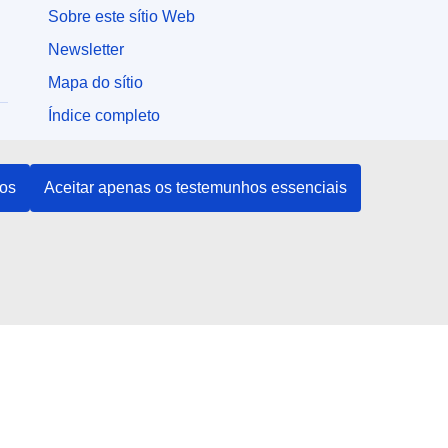
Sobre este sítio Web
Newsletter
Mapa do sítio
Índice completo
Perguntas mais frequentes
hos
Aceitar apenas os testemunhos essenciais
Outros serviços
Legislação da UE
Dados europeus
Concursos da UE
Resultados de investigação da UE
EU Whoiswho
Publicações da UE