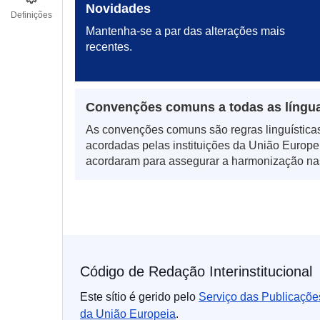
Novidades
Definições
Mantenha‑se a par das alterações mais
recentes.
Convenções comuns a todas as língu
As convenções comuns são regras linguística
acordadas pelas instituições da União Europe
acordaram para assegurar a harmonização na
24 línguas oficiais da UE.
Código de Redação Interinstitucional
Este sítio é gerido pelo
Serviço das Publicaçõe
da União Europeia
.