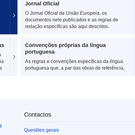
Jornal Oficial
O
Jornal Oficial da União Europeia
, os
documentos nele publicados e as regras de
redação específicas são aqui descritos.
as
Convenções próprias da língua
portuguesa
s
ia
As regras e convenções específicas da língua
s
portuguesa que, a par das obras de referência,
complementam as convenções comuns.
Contactos
s
Questões gerais