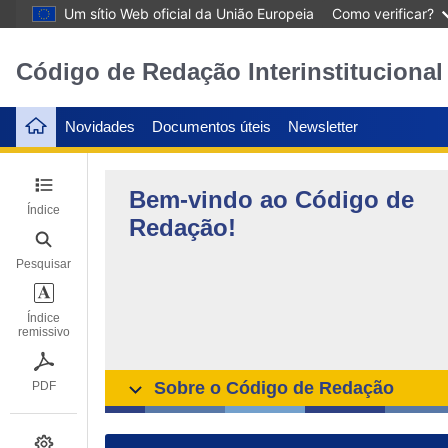
Um sítio Web oficial da União Europeia
Como verificar?
Código de Redação Interinstitucional
Novidades
Documentos úteis
Newsletter
Bem-vindo ao Código de
Índice
Redação!
Pesquisar
Índice
remissivo
Sobre o Código de Redação
PDF