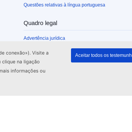
Questões relativas à língua portuguesa
Quadro legal
Advertência jurídica
Política em matéria de «cookies»
de conexão»). Visite a
Aceitar todos os testemun
Acessibilidade
 clique na ligação
 mais informações ou