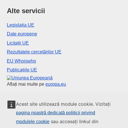
Alte servicii
Legislația UE
Date europene
Licitații UE
Rezultatele cercetărilor UE
EU Whoiswho
Publicațiile UE
Uniunea Europeană
Aflați mai multe pe
europa.eu
Contactați instituțiile UE
Acest site utilizează module cookie. Vizitați
pagina noastră dedicată politicii privind
Sunați-ne la numărul 00 800 6 7 8 9 10 11
sau accesați linkul din
modulele cookie
Utilizați alte opțiuni telefonice