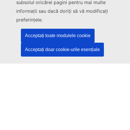
subsolul oricărei pagini pentru mai multe
Scrieți-ne completând formularul de contact
informații sau dacă doriți să vă modificați
Veniți să discutăm la unul din centrele UE
preferințele.
Rețele sociale
Acceptați toate modulele cookie
Descoperiți canalele UE pe rețelele sociale
Acceptați doar cookie-urile esențiale
Instituțiile și organismele UE
Găsiți o instituție/un organism UE