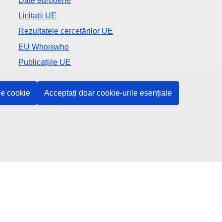
Date europene
Licitații UE
Rezultatele cercetărilor UE
EU Whoiswho
Publicațiile UE
Rețele sociale
le cookie
Acceptați doar cookie-urile esențiale
Descoperiți canalele UE pe rețelele sociale
Instituțiile și organismele UE
Găsiți o instituție/un organism UE