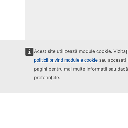
Uniunea Europeană
Aflați mai multe pe
europa.eu
Acest site utilizează module cookie. Vizitaț
sau accesați l
politicii privind modulele cookie
pagini pentru mai multe informații sau dacă 
preferințele.