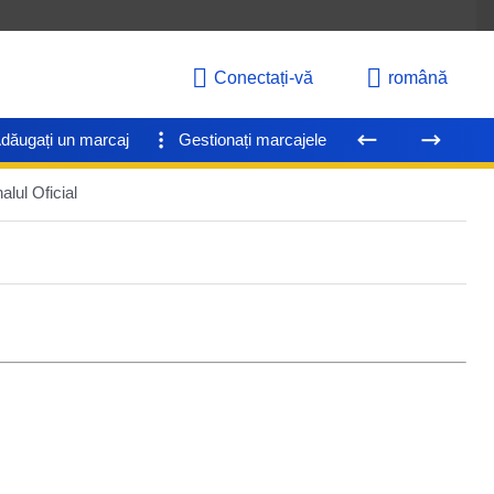
Conectați-vă
română
dăugați un marcaj
Gestionați marcajele
nalul Oficial