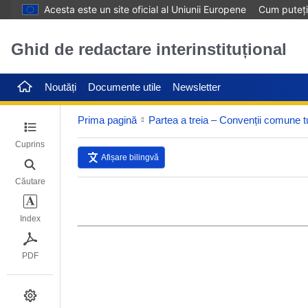
Acesta este un site oficial al Uniunii Europene
Cum puteți 
Ghid de redactare interinstituțional
Noutăți
Documente utile
Newsletter
Prima pagină
Cuprins
Afișare bilingvă
Căutare
Index
PDF