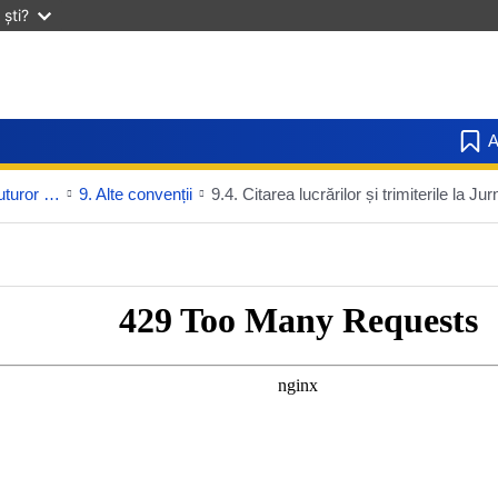
ști?
A
Partea a treia – Convenții comune tuturor limbilor
9. Alte convenții
9.4. Citarea lucrărilor și trimiterile la Jur