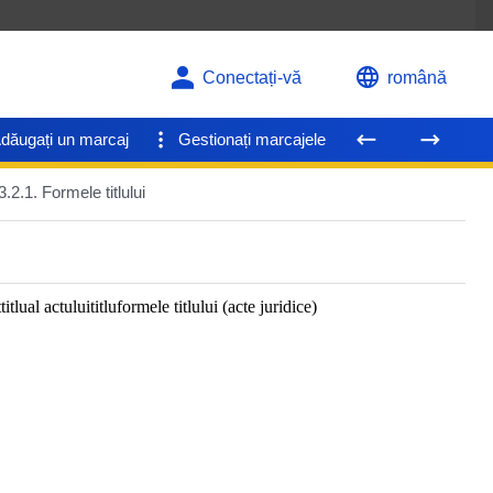
Conectați-vă
română
dăugați un marcaj
Gestionați marcajele
3.2.1. Formele titlului