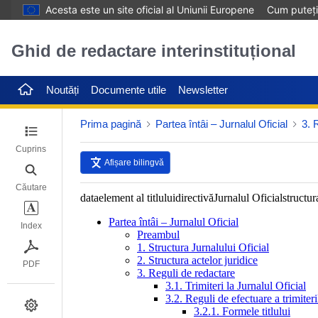
Acesta este un site oficial al Uniunii Europene
Cum puteți 
Ghid de redactare interinstituțional
Noutăți
Documente utile
Newsletter
Prima pagină
Partea întâi – Jurnalul Oficial
3. 
Cuprins
Afișare bilingvă
Căutare
Index
PDF