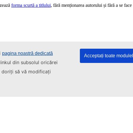
i
pagina noastră dedicată
Acceptați toate module
inkul din subsolul oricărei
doriți să vă modificați