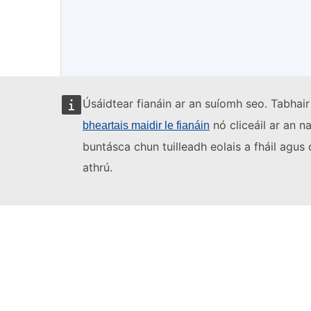
Úsáidtear fianáin ar an suíomh seo. Tabhair
nó cliceáil ar an n
bheartais maidir le fianáin
buntásca chun tuilleadh eolais a fháil agu
athrú.
An tAontas Eorpach
Faigh tuilleadh eolais ar
europa.eu