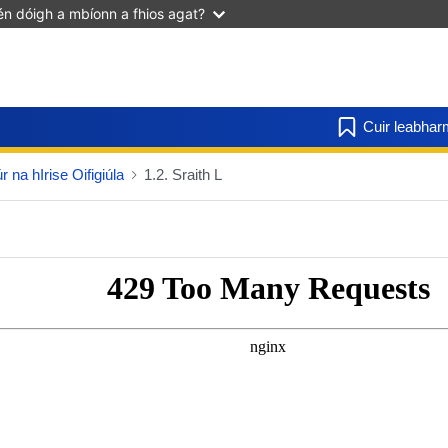
n dóigh a mbíonn a fhios agat?
Cuir leabhar
r na hIrise Oifigiúla
1.2. Sraith L