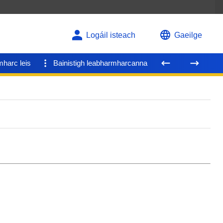
Logáil isteach
Gaeilge
mharc leis
Bainistigh leabharmharcanna