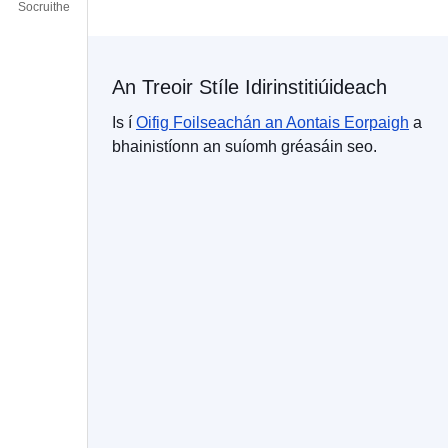
Socruithe
An Treoir Stíle Idirinstitiúideach
Is í
Oifig Foilseachán
an Aontais Eorpaigh
a
bhainistíonn an suíomh gréasáin seo.