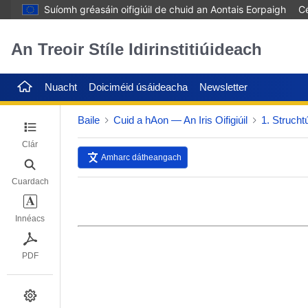
Suíomh gréasáin oifigiúil de chuid an Aontais Eorpaigh
Cé
An Treoir Stíle Idirinstitiúideach
Nuacht
Doiciméid úsáideacha
Newsletter
Baile
Cuid a hAon — An Iris Oifigiúil
1. Struchtú
Clár
Amharc dátheangach
Cuardach
Innéacs
PDF