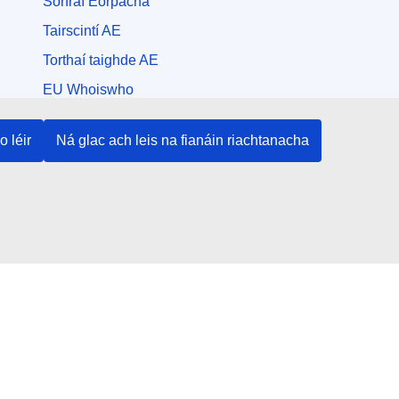
Sonraí Eorpacha
Tairscintí AE
Torthaí taighde AE
EU Whoiswho
Foilseacháin an Aontais
o léir
Ná glac ach leis na fianáin riachtanacha
Na meáin shóisialta
Cuardaigh cuntais an Aontais Eorpaigh ar na meáin
shóisialta
Institiúidí agus comhlachtaí an Aontais
Eorpaigh