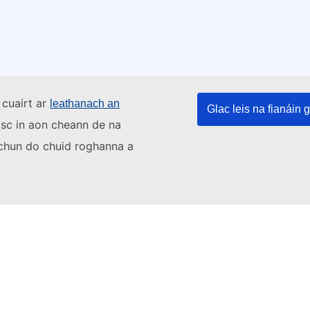
 cuairt ar
leathanach an
Glac leis na fianáin g
asc in aon cheann de na
s chun do chuid roghanna a
Teagmháil a dhéanamh leis an Aontas
Eorpach
Glaoigh orainn ar 00 800 6 7 8 9 10 11
Úsáid roghanna gutháin eile
Scríobh chugainn tríd an bhfoirm theagmhála
Buail isteach chugainn i gceann de lárionaid an
Aontais