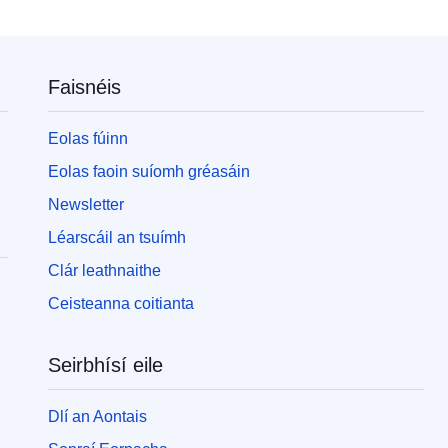
Faisnéis
Eolas fúinn
Eolas faoin suíomh gréasáin
Newsletter
Léarscáil an tsuímh
Clár leathnaithe
Ceisteanna coitianta
Seirbhísí eile
Dlí an Aontais