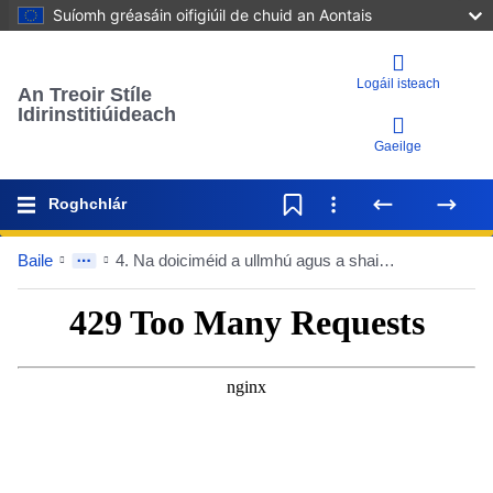
Suíomh gréasáin oifigiúil de chuid an Aontais
Logáil isteach
An Treoir Stíle
Idirinstitiúideach
Gaeilge
Roghchlár
Baile
4. Na doiciméid a ullmhú agus a shainaithint