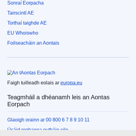
Sonraí Eorpacha
Tairscintí AE
Torthaí taighde AE
EU Whoiswho
Foilseacháin an Aontais
An tAontas Eorpach
Faigh tuilleadh eolais ar
europa.eu
Teagmháil a dhéanamh leis an Aontas
Eorpach
Glaoigh orainn ar 00 800 6 7 8 9 10 11
Úsáid roghanna gutháin eile