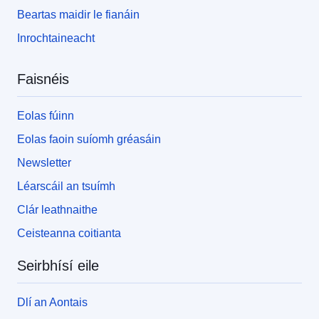
Beartas maidir le fianáin
Inrochtaineacht
Faisnéis
Eolas fúinn
Eolas faoin suíomh gréasáin
Newsletter
Léarscáil an tsuímh
Clár leathnaithe
Ceisteanna coitianta
Seirbhísí eile
Dlí an Aontais