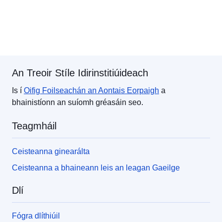
An Treoir Stíle Idirinstitiúideach
Is í
Oifig Foilseachán
an Aontais Eorpaigh
a
bhainistíonn an suíomh gréasáin seo.
Teagmháil
Ceisteanna ginearálta
Ceisteanna a bhaineann leis an leagan Gaeilge
Dlí
Fógra dlíthiúil