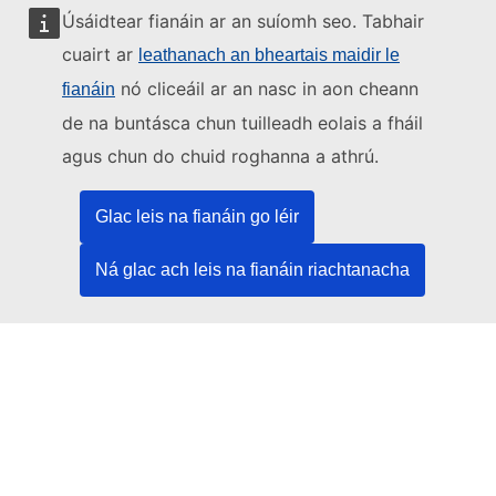
Scríobh chugainn tríd an bhfoirm theagmhála
Úsáidtear fianáin ar an suíomh seo. Tabhair
Buail isteach chugainn i gceann de lárionaid an Aontais
cuairt ar
leathanach an bheartais maidir le
nó cliceáil ar an nasc in aon cheann
fianáin
Na meáin shóisialta
de na buntásca chun tuilleadh eolais a fháil
agus chun do chuid roghanna a athrú.
Cuardaigh cuntais an Aontais Eorpaigh ar na meáin
shóisialta
Glac leis na fianáin go léir
Institiúidí agus comhlachtaí an Aontais
Eorpaigh
Ná glac ach leis na fianáin riachtanacha
Cuardaigh na hinstitiúidí agus na comhlachtaí uile de
chuid an Aontais Eorpaigh