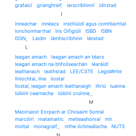
grafaicí
grianghraif
iarscríbhinní
idirstad
I
inneachar
innéacs
institiúidí agus comhlachtaí
ionchomharthaí
Iris Oifigiúil
ISBD
ISBN
ISSN
Laidin
lámhscríbhinn
lánstad
L
leagan amach
leagan amach an téacs
leagan amach na bhfoilseachán
léaráidí
leathanach
leathstad
LEE/CSTE
LegisWrite
líníochtaí, líne
liostaí
liostaí, leagan amach leathanaigh
litriú
luanna
lúibíní cearnacha
lúibíní cruinne
M
Maoirseoir Eorpach ar Chosaint Sonraí
marcóirí
matamaitic
meiteashonraí
mír
moltaí
monagraif
nithe ilchineálacha
NUTS
N