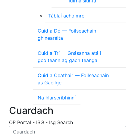
idirnáisiúnta
Táblaí achoimre
Cuid a Dó — Foilseacháin
ghinearálta
Cuid a Trí — Gnásanna atá i
gcoiteann ag gach teanga
Cuid a Ceathair — Foilseacháin
as Gaeilge
Na hIarscríbhinní
Cuardach
OP Portal - ISG - Isg Search