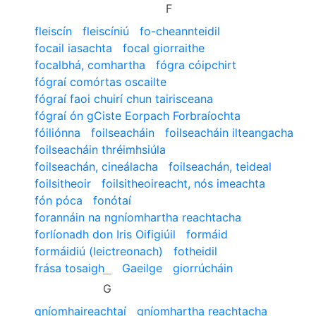
F
fleiscín
fleiscíniú
fo-cheannteidil
focail iasachta
focal giorraithe
focalbhá, comhartha
fógra cóipchirt
fógraí comórtas oscailte
fógraí faoi chuirí chun tairisceana
fógraí ón gCiste Eorpach Forbraíochta
fóiliónna
foilseacháin
foilseacháin ilteangacha
foilseacháin thréimhsiúla
foilseachán, cineálacha
foilseachán, teideal
foilsitheoir
foilsitheoireacht, nós imeachta
fón póca
fonótaí
forannáin na ngníomhartha reachtacha
forlíonadh don Iris Oifigiúil
formáid
formáidiú (leictreonach)
fotheidil
frása tosaigh
Gaeilge
giorrúcháin
G
gníomhaireachtaí
gníomhartha reachtacha