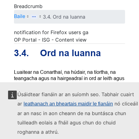
Breadcrumb
Baile
3.4. Ord na luanna
notification for Firefox users ga
OP Portal - ISG - Content view
Úsáidtear fianáin ar an suíomh seo. Tabhair cuairt
ar
nó cliceáil
leathanach an bheartais maidir le fianáin
ar an nasc in aon cheann de na buntásca chun
tuilleadh eolais a fháil agus chun do chuid
roghanna a athrú.