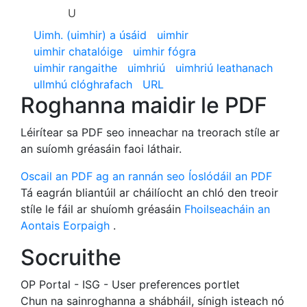
U
Uimh. (uimhir) a úsáid
uimhir
uimhir chatalóige
uimhir fógra
uimhir rangaithe
uimhriú
uimhriú leathanach
ullmhú clóghrafach
URL
Roghanna maidir le PDF
Léirítear sa PDF seo inneachar na treorach stíle ar
an suíomh gréasáin faoi láthair.
Oscail an PDF ag an rannán seo
Íoslódáil an PDF
Tá eagrán bliantúil ar cháilíocht an chló den treoir
stíle le fáil ar shuíomh gréasáin
Fhoilseacháin an
Aontais Eorpaigh
.
Socruithe
OP Portal - ISG - User preferences portlet
Chun na sainroghanna a shábháil, sínigh isteach nó