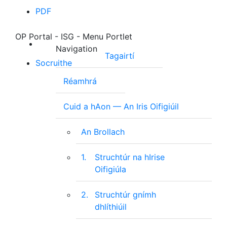
PDF
OP Portal - ISG - Menu Portlet
Navigation
Tagairtí
Socruithe
Réamhrá
Cuid a hAon — An Iris Oifigiúil
An Brollach
1.
Struchtúr na hIrise
Oifigiúla
2.
Struchtúr gnímh
dhlíthiúil