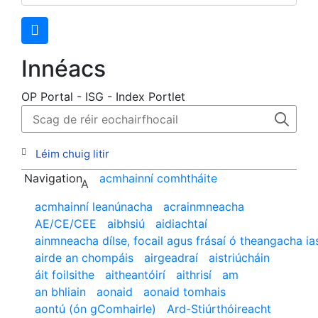
Innéacs
OP Portal - ISG - Index Portlet
Léim chuig litir
Navigation
acmhainní comhtháite
A
acmhainní leanúnacha
acrainmneacha
AE/CE/CEE
aibhsiú
aidiachtaí
ainmneacha dílse, focail agus frásaí ó theangacha ia
airde an chompáis
airgeadraí
aistriúcháin
áit foilsithe
aitheantóirí
aithrisí
am
an bhliain
aonaid
aonaid tomhais
aontú (ón gComhairle)
Ard-Stiúrthóireacht