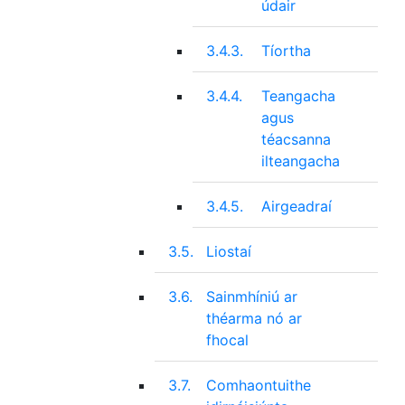
údair
3.4.3.
Tíortha
3.4.4.
Teangacha
agus
téacsanna
ilteangacha
3.4.5.
Airgeadraí
3.5.
Liostaí
3.6.
Sainmhíniú ar
théarma nó ar
fhocal
3.7.
Comhaontuithe