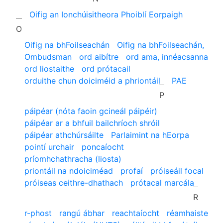
Oifig an Ionchúisitheora Phoiblí Eorpaigh
O
Oifig na bhFoilseachán
Oifig na bhFoilseachán,
Ombudsman
ord aibítre
ord ama, innéacsanna
ord liostaithe
ord prótacail
orduithe chun doiciméid a phriontáil
PAE
P
páipéar (nóta faoin gcineál páipéir)
páipéar ar a bhfuil bailchríoch shróil
páipéar athchúrsáilte
Parlaimint na hEorpa
pointí urchair
poncaíocht
príomhchathracha (liosta)
priontáil na ndoiciméad
profaí
próiseáil focal
próiseas ceithre-dhathach
prótacal marcála
R
r-phost
rangú ábhar
reachtaíocht
réamhaiste