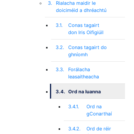
3.
Rialacha maidir le
doiciméid a dhréachtú
3.1.
Conas tagairt
don Iris Oifigiúil
3.2.
Conas tagairt do
ghníomh
3.3.
Forálacha
leasaitheacha
3.4.
Ord na luanna
3.4.1.
Ord na
gConarthaí
3.4.2.
Ord de réir