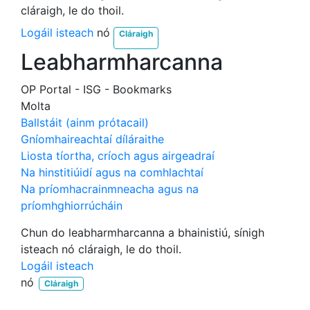
cláraigh, le do thoil.
Logáil isteach
nó
Cláraigh
Leabharmharcanna
OP Portal - ISG - Bookmarks
Molta
Ballstáit (ainm prótacail)
Gníomhaireachtaí díláraithe
Liosta tíortha, críoch agus airgeadraí
Na hinstitiúidí agus na comhlachtaí
Na príomhacrainmneacha agus na
príomhghiorrúcháin
Chun do leabharmharcanna a bhainistiú, sínigh
isteach nó cláraigh, le do thoil.
Logáil isteach
nó
Cláraigh