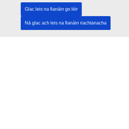
Glac leis na fianáin go léir
Ná glac ach leis na fianáin riachtanacha
An Treoir Stíle