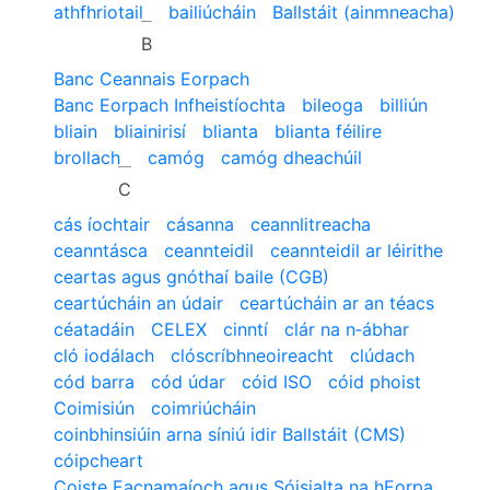
athfhriotail
bailiúcháin
Ballstáit (ainmneacha)
B
Banc Ceannais Eorpach
Banc Eorpach Infheistíochta
bileoga
billiún
bliain
bliainirisí
blianta
blianta féilire
brollach
camóg
camóg dheachúil
C
cás íochtair
cásanna
ceannlitreacha
ceanntásca
ceannteidil
ceannteidil ar léirithe
ceartas agus gnóthaí baile (CGB)
ceartúcháin an údair
ceartúcháin ar an téacs
céatadáin
CELEX
cinntí
clár na n‑ábhar
cló iodálach
clóscríbhneoireacht
clúdach
cód barra
cód údar
cóid ISO
cóid phoist
Coimisiún
coimriúcháin
coinbhinsiúin arna síniú idir Ballstáit (CMS)
cóipcheart
Coiste Eacnamaíoch agus Sóisialta na hEorpa