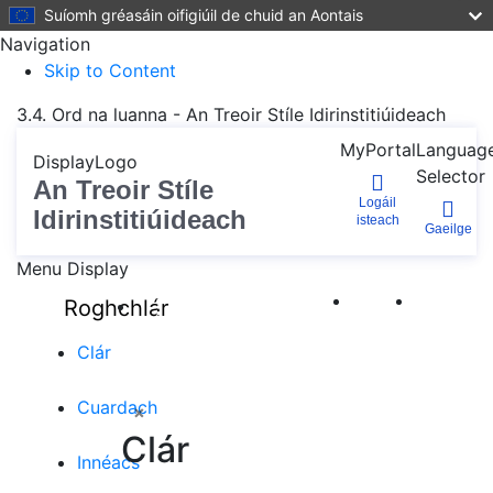
Suíomh gréasáin oifigiúil de chuid an Aontais
Navigation
Skip to Content
3.4. Ord na luanna - An Treoir Stíle Idirinstitiúideach
MyPortal
Languag
DisplayLogo
Selector
An Treoir Stíle
Logáil
Idirinstitiúideach
isteach
Gaeilge
Menu Display
Roghchlár
Cuir
Bainistigh
leabharmharc
leabharmharcanna
Clár
leis
Cuardach
×
Clár
Innéacs