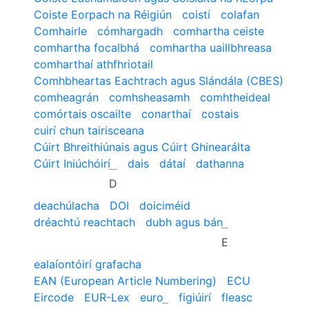
Coiste Eorpach na Réigiún
coistí
colafan
Comhairle
cómhargadh
comhartha ceiste
comhartha focalbhá
comhartha uaillbhreasa
comharthaí athfhriotail
Comhbheartas Eachtrach agus Slándála (CBES)
comheagrán
comhsheasamh
comhtheideal
comórtais oscailte
conarthaí
costais
cuirí chun tairisceana
Cúirt Bhreithiúnais agus Cúirt Ghinearálta
Cúirt Iniúchóirí
dais
dátaí
dathanna
D
deachúlacha
DOI
doiciméid
dréachtú reachtach
dubh agus bán
E
ealaíontóirí grafacha
EAN (European Article Numbering)
ECU
Eircode
EUR-Lex
euro
figiúirí
fleasc