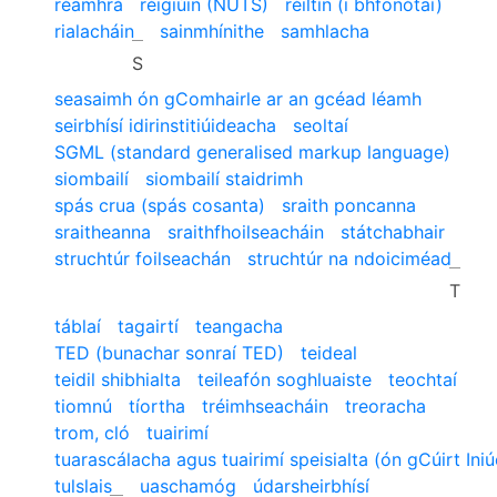
réamhrá
réigiúin (NUTS)
réiltín (i bhfonótaí)
rialacháin
sainmhínithe
samhlacha
S
seasaimh ón gComhairle ar an gcéad léamh
seirbhísí idirinstitiúideacha
seoltaí
SGML (standard generalised markup language)
siombailí
siombailí staidrimh
spás crua (spás cosanta)
sraith poncanna
sraitheanna
sraithfhoilseacháin
státchabhair
struchtúr foilseachán
struchtúr na ndoiciméad
T
táblaí
tagairtí
teangacha
TED (bunachar sonraí TED)
teideal
teidil shibhialta
teileafón soghluaiste
teochtaí
tiomnú
tíortha
tréimhseacháin
treoracha
trom, cló
tuairimí
tuarascálacha agus tuairimí speisialta (ón gCúirt Iniú
tulslais
uaschamóg
údarsheirbhísí